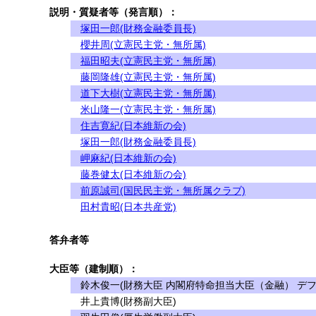
説明・質疑者等（発言順）：
塚田一郎(財務金融委員長)
櫻井周(立憲民主党・無所属)
福田昭夫(立憲民主党・無所属)
藤岡隆雄(立憲民主党・無所属)
道下大樹(立憲民主党・無所属)
米山隆一(立憲民主党・無所属)
住吉寛紀(日本維新の会)
塚田一郎(財務金融委員長)
岬麻紀(日本維新の会)
藤巻健太(日本維新の会)
前原誠司(国民民主党・無所属クラブ)
田村貴昭(日本共産党)
答弁者等
大臣等（建制順）：
鈴木俊一(財務大臣 内閣府特命担当大臣（金融） デフ
井上貴博(財務副大臣)