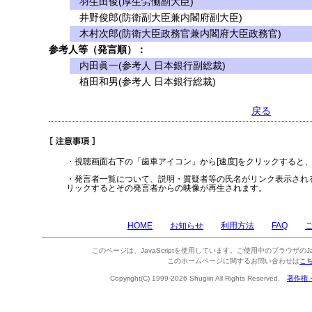
羽生田俊(厚生労働副大臣)
井野俊郎(防衛副大臣兼内閣府副大臣)
木村次郎(防衛大臣政務官兼内閣府大臣政務官)
参考人等（発言順）：
内田眞一(参考人 日本銀行副総裁)
植田和男(参考人 日本銀行総裁)
戻る
・視聴画面右下の「歯車アイコン」から[速度]をクリックすると
・発言者一覧について、説明・質疑者等の氏名がリンク表示され
リックするとその発言者からの映像が再生されます。
HOME
お知らせ
利用方法
FAQ
このページは、JavaScriptを使用しています。ご使用中のブラウザのJa
このホームページに関するお問い合わせは
こ
Copyright(C) 1999-2026 Shugiin All Rights Reserved.
著作権