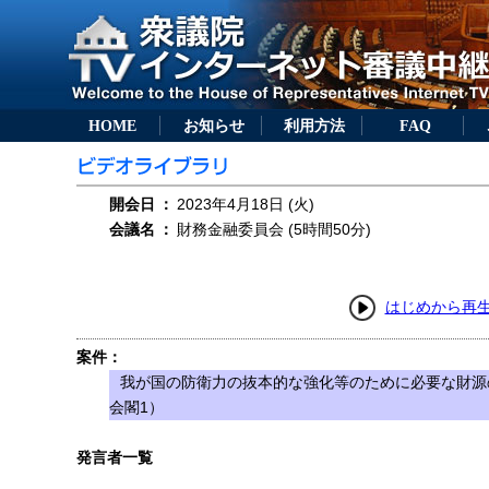
HOME
お知らせ
利用方法
FAQ
開会日
：
2023年4月18日 (火)
会議名
：
財務金融委員会 (5時間50分)
はじめから再
案件：
我が国の防衛力の抜本的な強化等のために必要な財源
会閣1）
発言者一覧