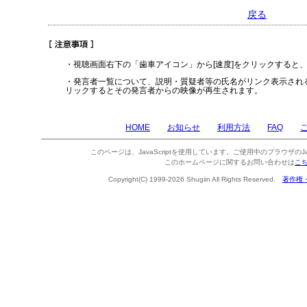
戻る
・視聴画面右下の「歯車アイコン」から[速度]をクリックすると
・発言者一覧について、説明・質疑者等の氏名がリンク表示され
リックするとその発言者からの映像が再生されます。
HOME
お知らせ
利用方法
FAQ
このページは、JavaScriptを使用しています。ご使用中のブラウザのJa
このホームページに関するお問い合わせは
こ
Copyright(C) 1999-2026 Shugiin All Rights Reserved.
著作権