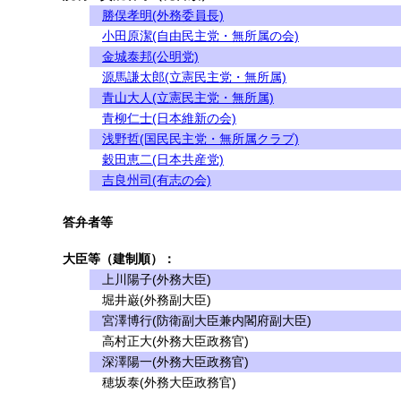
勝俣孝明(外務委員長)
小田原潔(自由民主党・無所属の会)
金城泰邦(公明党)
源馬謙太郎(立憲民主党・無所属)
青山大人(立憲民主党・無所属)
青柳仁士(日本維新の会)
浅野哲(国民民主党・無所属クラブ)
穀田恵二(日本共産党)
吉良州司(有志の会)
答弁者等
大臣等（建制順）：
上川陽子(外務大臣)
堀井巌(外務副大臣)
宮澤博行(防衛副大臣兼内閣府副大臣)
高村正大(外務大臣政務官)
深澤陽一(外務大臣政務官)
穂坂泰(外務大臣政務官)