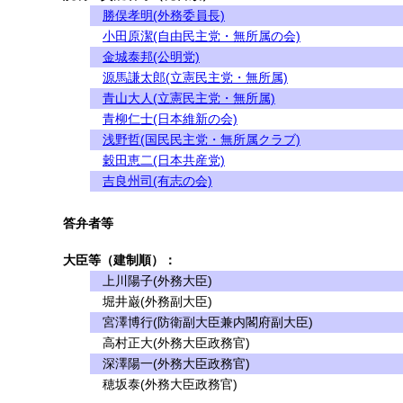
勝俣孝明(外務委員長)
小田原潔(自由民主党・無所属の会)
金城泰邦(公明党)
源馬謙太郎(立憲民主党・無所属)
青山大人(立憲民主党・無所属)
青柳仁士(日本維新の会)
浅野哲(国民民主党・無所属クラブ)
穀田恵二(日本共産党)
吉良州司(有志の会)
答弁者等
大臣等（建制順）：
上川陽子(外務大臣)
堀井巌(外務副大臣)
宮澤博行(防衛副大臣兼内閣府副大臣)
高村正大(外務大臣政務官)
深澤陽一(外務大臣政務官)
穂坂泰(外務大臣政務官)