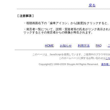
戻る
・視聴画面右下の「歯車アイコン」から[速度]をクリックすると
・発言者一覧について、説明・質疑者等の氏名がリンク表示され
リックするとその発言者からの映像が再生されます。
HOME
お知らせ
利用方法
FAQ
このページは、JavaScriptを使用しています。ご使用中のブラウザのJa
このホームページに関するお問い合わせは
こ
Copyright(C) 1999-2026 Shugiin All Rights Reserved.
著作権