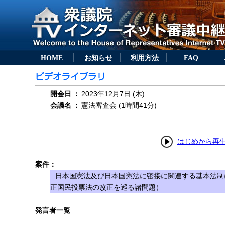
HOME
お知らせ
利用方法
FAQ
開会日
：
2023年12月7日 (木)
会議名
：
憲法審査会 (1時間41分)
はじめから再
案件：
日本国憲法及び日本国憲法に密接に関連する基本法制
正国民投票法の改正を巡る諸問題）
発言者一覧