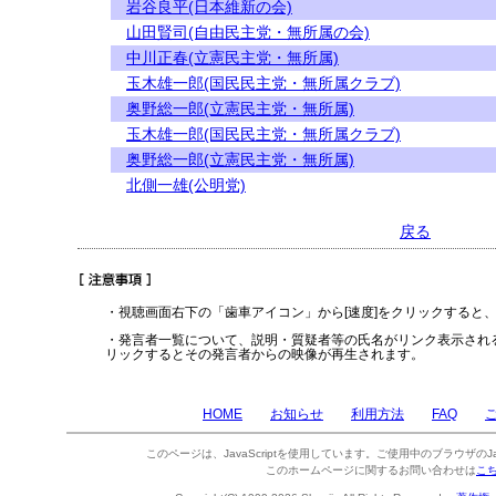
岩谷良平(日本維新の会)
山田賢司(自由民主党・無所属の会)
中川正春(立憲民主党・無所属)
玉木雄一郎(国民民主党・無所属クラブ)
奥野総一郎(立憲民主党・無所属)
玉木雄一郎(国民民主党・無所属クラブ)
奥野総一郎(立憲民主党・無所属)
北側一雄(公明党)
戻る
・視聴画面右下の「歯車アイコン」から[速度]をクリックすると
・発言者一覧について、説明・質疑者等の氏名がリンク表示され
リックするとその発言者からの映像が再生されます。
HOME
お知らせ
利用方法
FAQ
このページは、JavaScriptを使用しています。ご使用中のブラウザのJa
このホームページに関するお問い合わせは
こ