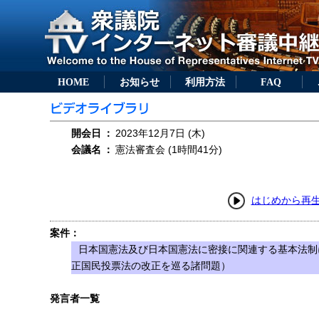
HOME
お知らせ
利用方法
FAQ
開会日
：
2023年12月7日 (木)
会議名
：
憲法審査会 (1時間41分)
はじめから再
案件：
日本国憲法及び日本国憲法に密接に関連する基本法制
正国民投票法の改正を巡る諸問題）
発言者一覧