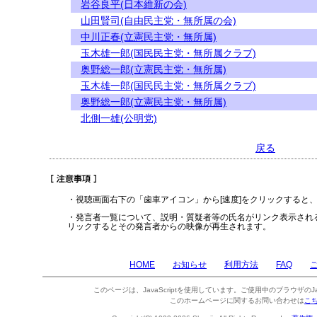
岩谷良平(日本維新の会)
山田賢司(自由民主党・無所属の会)
中川正春(立憲民主党・無所属)
玉木雄一郎(国民民主党・無所属クラブ)
奥野総一郎(立憲民主党・無所属)
玉木雄一郎(国民民主党・無所属クラブ)
奥野総一郎(立憲民主党・無所属)
北側一雄(公明党)
戻る
・視聴画面右下の「歯車アイコン」から[速度]をクリックすると
・発言者一覧について、説明・質疑者等の氏名がリンク表示され
リックするとその発言者からの映像が再生されます。
HOME
お知らせ
利用方法
FAQ
このページは、JavaScriptを使用しています。ご使用中のブラウザのJa
このホームページに関するお問い合わせは
こ