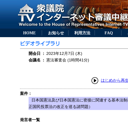
HOME
お知らせ
利用方法
FAQ
開会日
：
2023年12月7日 (木)
会議名
：
憲法審査会 (1時間41分)
はじめから再
案件：
日本国憲法及び日本国憲法に密接に関連する基本法制
正国民投票法の改正を巡る諸問題）
発言者一覧