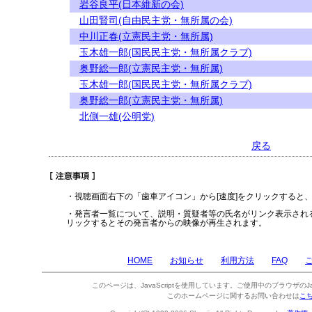
岩谷良平(日本維新の会)
山田賢司(自由民主党・無所属の会)
中川正春(立憲民主党・無所属)
玉木雄一郎(国民民主党・無所属クラブ)
奥野総一郎(立憲民主党・無所属)
玉木雄一郎(国民民主党・無所属クラブ)
奥野総一郎(立憲民主党・無所属)
北側一雄(公明党)
戻る
・視聴画面右下の「歯車アイコン」から[速度]をクリックすると
・発言者一覧について、説明・質疑者等の氏名がリンク表示され
リックするとその発言者からの映像が再生されます。
HOME
お知らせ
利用方法
FAQ
このページは、JavaScriptを使用しています。ご使用中のブラウザのJa
このホームページに関するお問い合わせは
こ