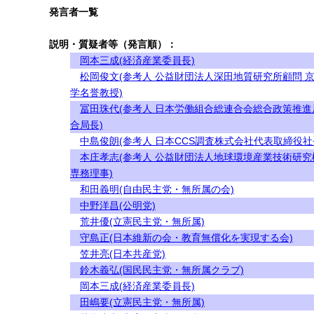
発言者一覧
説明・質疑者等（発言順）：
岡本三成(経済産業委員長)
松岡俊文(参考人 公益財団法人深田地質研究所顧問 
学名誉教授)
冨田珠代(参考人 日本労働組合総連合会総合政策推進
合局長)
中島俊朗(参考人 日本CCS調査株式会社代表取締役社
本庄孝志(参考人 公益財団法人地球環境産業技術研究
専務理事)
和田義明(自由民主党・無所属の会)
中野洋昌(公明党)
荒井優(立憲民主党・無所属)
守島正(日本維新の会・教育無償化を実現する会)
笠井亮(日本共産党)
鈴木義弘(国民民主党・無所属クラブ)
岡本三成(経済産業委員長)
田嶋要(立憲民主党・無所属)