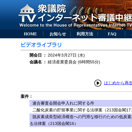
HOME
お知らせ
利用方法
FAQ
開会日
：
2024年3月27日 (水)
会議名
：
経済産業委員会 (6時間55分)
はじめから再
案件：
連合審査会開会申入れに関する件
二酸化炭素の貯留事業に関する法律案（213国会閣17
脱炭素成長型経済構造への円滑な移行のための低炭素
る法律案（213国会閣16）