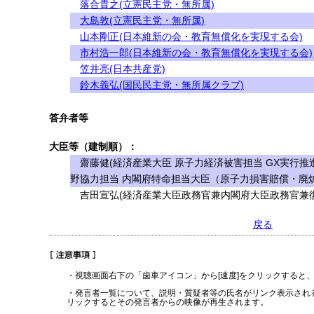
落合貴之(立憲民主党・無所属)
大島敦(立憲民主党・無所属)
山本剛正(日本維新の会・教育無償化を実現する会)
市村浩一郎(日本維新の会・教育無償化を実現する会)
笠井亮(日本共産党)
鈴木義弘(国民民主党・無所属クラブ)
答弁者等
大臣等（建制順）：
齋藤健(経済産業大臣 原子力経済被害担当 GX実行推
野協力担当 内閣府特命担当大臣（原子力損害賠償・廃
吉田宣弘(経済産業大臣政務官兼内閣府大臣政務官兼復
戻る
・視聴画面右下の「歯車アイコン」から[速度]をクリックすると
・発言者一覧について、説明・質疑者等の氏名がリンク表示され
リックするとその発言者からの映像が再生されます。