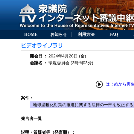
HOME
お知らせ
利用方法
FAQ
開会日
：
2024年4月26日 (金)
会議名
：
環境委員会 (3時間03分)
はじめから再
案件：
地球温暖化対策の推進に関する法律の一部を改正する法
発言者一覧
説明・質疑者等（発言順）：