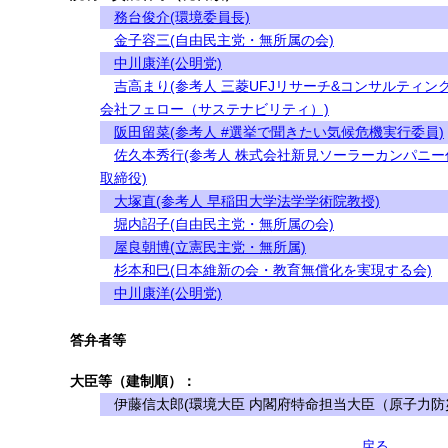
務台俊介(環境委員長)
金子容三(自由民主党・無所属の会)
中川康洋(公明党)
吉高まり(参考人 三菱UFJリサーチ&コンサルティン
会社フェロー（サステナビリティ）)
阪田留菜(参考人 #選挙で聞きたい気候危機実行委員)
佐久本秀行(参考人 株式会社新見ソーラーカンパニー
取締役)
大塚直(参考人 早稲田大学法学学術院教授)
堀内詔子(自由民主党・無所属の会)
屋良朝博(立憲民主党・無所属)
杉本和巳(日本維新の会・教育無償化を実現する会)
中川康洋(公明党)
答弁者等
大臣等（建制順）：
伊藤信太郎(環境大臣 内閣府特命担当大臣（原子力防
戻る