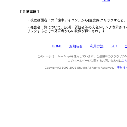
・視聴画面右下の「歯車アイコン」から[速度]をクリックすると
・発言者一覧について、説明・質疑者等の氏名がリンク表示され
リックするとその発言者からの映像が再生されます。
HOME
お知らせ
利用方法
FAQ
このページは、JavaScriptを使用しています。ご使用中のブラウザのJa
このホームページに関するお問い合わせは
こ
Copyright(C) 1999-2026 Shugiin All Rights Reserved.
著作権