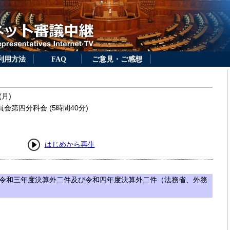
利用方法
FAQ
ご意見・ご感想
(月)
会第四分科会 (5時間40分)
はじめから再生
令和三年度決算外二件及び令和四年度決算外二件（法務省、外務