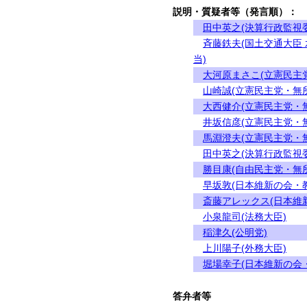
説明・質疑者等（発言順）：
田中英之(決算行政監視
斉藤鉄夫(国土交通大臣
当)
大河原まさこ(立憲民主
山崎誠(立憲民主党・無
大西健介(立憲民主党・
井坂信彦(立憲民主党・
馬淵澄夫(立憲民主党・
田中英之(決算行政監視
勝目康(自由民主党・無
早坂敦(日本維新の会・
斎藤アレックス(日本維
小泉龍司(法務大臣)
稲津久(公明党)
上川陽子(外務大臣)
堀場幸子(日本維新の会
答弁者等