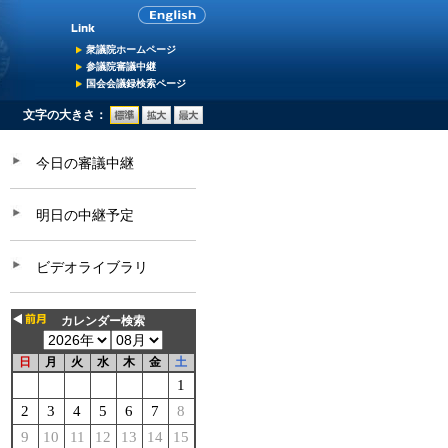
衆議院ホームページ
参議院審議中継
国会会議録検索ページ
文字の大きさ：
今日の審議中継
明日の中継予定
ビデオライブラリ
カレンダー検索
日
月
火
水
木
金
土
1
2
3
4
5
6
7
8
9
10
11
12
13
14
15