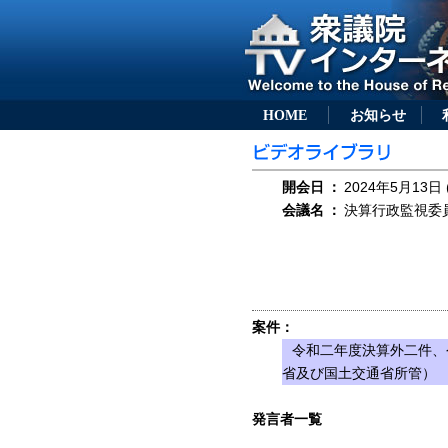
HOME
お知らせ
開会日
：
2024年5月13日 
会議名
：
決算行政監視委員
案件：
令和二年度決算外二件、
省及び国土交通省所管）
発言者一覧