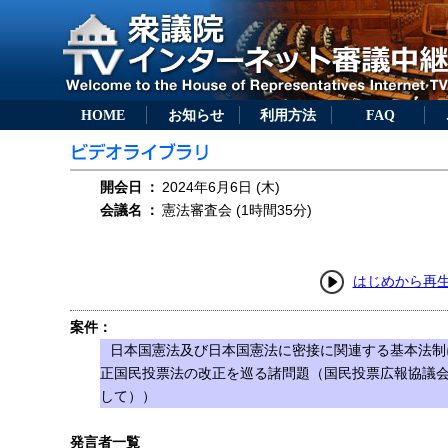
HOME
お知らせ
利用方法
FAQ
開会日
：
2024年6月6日 (木)
会議名
：
憲法審査会 (1時間35分)
はじめから再
案件：
日本国憲法及び日本国憲法に密接に関連する基本法制
正国民投票法の改正を巡る諸問題（国民投票広報協議
して））
発言者一覧