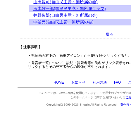
山田賢司(自由民主党・無所属の会)
玉木雄一郎(国民民主党・無所属クラブ)
井野俊郎(自由民主党・無所属の会)
中谷元(自由民主党・無所属の会)
戻る
・視聴画面右下の「歯車アイコン」から[速度]をクリックすると
・発言者一覧について、説明・質疑者等の氏名がリンク表示され
リックするとその発言者からの映像が再生されます。
HOME
お知らせ
利用方法
FAQ
このページは、JavaScriptを使用しています。ご使用中のブラウザのJa
このホームページに関するお問い合わせは
こ
Copyright(C) 1999-2026 Shugiin All Rights Reserved.
著作権