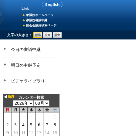
衆議院ホームページ
参議院審議中継
国会会議録検索ページ
文字の大きさ：
今日の審議中継
明日の中継予定
ビデオライブラリ
カレンダー検索
日
月
火
水
木
金
土
1
2
3
4
5
6
7
8
9
10
11
12
13
14
15