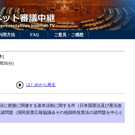
利用方法
FAQ
ご意見・ご感想
木)
間35分)
はじめから再生
法に密接に関連する基本法制に関する件（日本国憲法及び憲法改
る諸問題（国民投票広報協議会その他国民投票法の諸問題を中心と