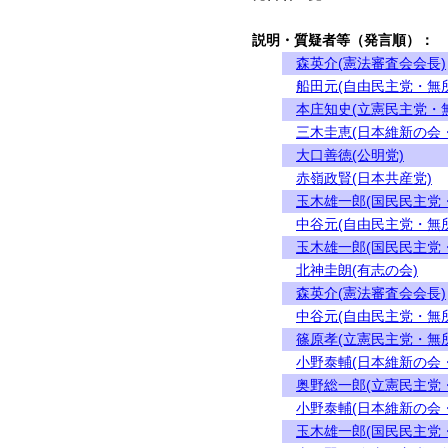
説明・質疑者等（発言順）：
森英介(憲法審査会会長)
船田元(自由民主党・無
本庄知史(立憲民主党・
三木圭恵(日本維新の会
大口善徳(公明党)
赤嶺政賢(日本共産党)
玉木雄一郎(国民民主党
中谷元(自由民主党・無
玉木雄一郎(国民民主党
北神圭朗(有志の会)
森英介(憲法審査会会長)
中谷元(自由民主党・無
篠原孝(立憲民主党・無
小野泰輔(日本維新の会
奥野総一郎(立憲民主党
小野泰輔(日本維新の会
玉木雄一郎(国民民主党