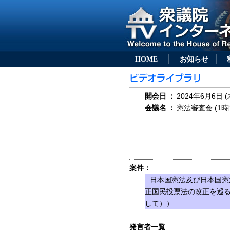
HOME
お知らせ
開会日
：
2024年6月6日 (
会議名
：
憲法審査会 (1時
案件：
日本国憲法及び日本国憲
正国民投票法の改正を巡
して））
発言者一覧