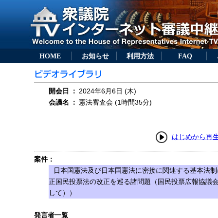
HOME
お知らせ
利用方法
FAQ
開会日
：
2024年6月6日 (木)
会議名
：
憲法審査会 (1時間35分)
はじめから再
案件：
日本国憲法及び日本国憲法に密接に関連する基本法制
正国民投票法の改正を巡る諸問題（国民投票広報協議
して））
発言者一覧