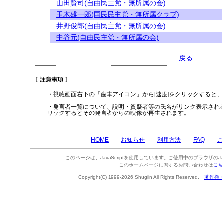
山田賢司(自由民主党・無所属の会)
玉木雄一郎(国民民主党・無所属クラブ)
井野俊郎(自由民主党・無所属の会)
中谷元(自由民主党・無所属の会)
戻る
・視聴画面右下の「歯車アイコン」から[速度]をクリックすると
・発言者一覧について、説明・質疑者等の氏名がリンク表示され
リックするとその発言者からの映像が再生されます。
HOME
お知らせ
利用方法
FAQ
このページは、JavaScriptを使用しています。ご使用中のブラウザのJa
このホームページに関するお問い合わせは
こ
Copyright(C) 1999-2026 Shugiin All Rights Reserved.
著作権