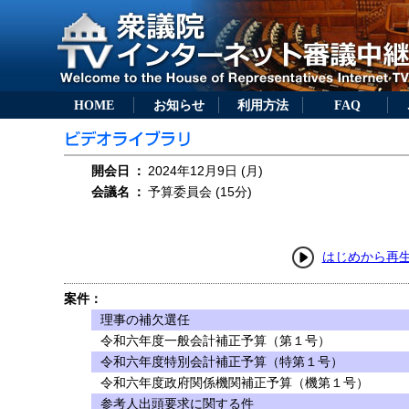
HOME
お知らせ
利用方法
FAQ
開会日
：
2024年12月9日 (月)
会議名
：
予算委員会 (15分)
はじめから再
案件：
理事の補欠選任
令和六年度一般会計補正予算（第１号）
令和六年度特別会計補正予算（特第１号）
令和六年度政府関係機関補正予算（機第１号）
参考人出頭要求に関する件