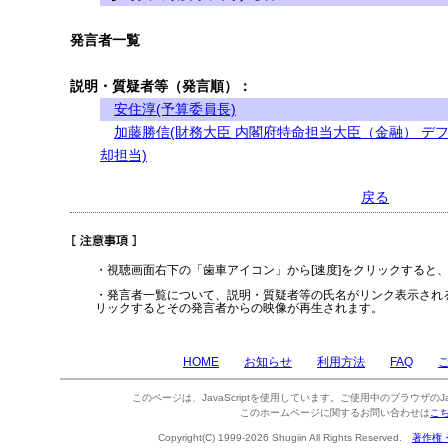
発言者一覧
説明・質疑者等（発言順）：
安住淳(予算委員長)
加藤勝信(財務大臣 内閣府特命担当大臣（金融） デ
却担当)
戻る
・視聴画面右下の「歯車アイコン」から[速度]をクリックすると
・発言者一覧について、説明・質疑者等の氏名がリンク表示され
リックするとその発言者からの映像が再生されます。
HOME
お知らせ
利用方法
FAQ
このページは、JavaScriptを使用しています。ご使用中のブラウザのJa
このホームページに関するお問い合わせは
こ
Copyright(C) 1999-2026 Shugiin All Rights Reserved.
著作権