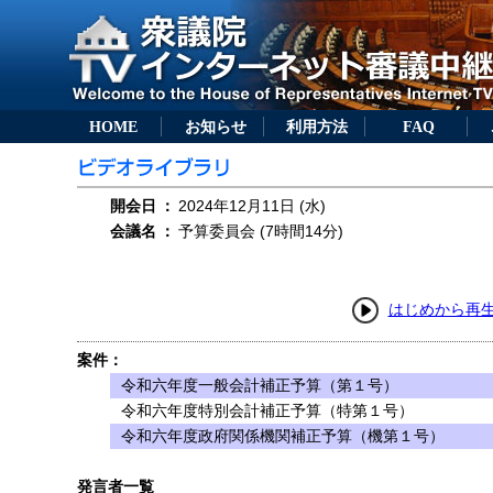
HOME
お知らせ
利用方法
FAQ
開会日
：
2024年12月11日 (水)
会議名
：
予算委員会 (7時間14分)
はじめから再
案件：
令和六年度一般会計補正予算（第１号）
令和六年度特別会計補正予算（特第１号）
令和六年度政府関係機関補正予算（機第１号）
発言者一覧