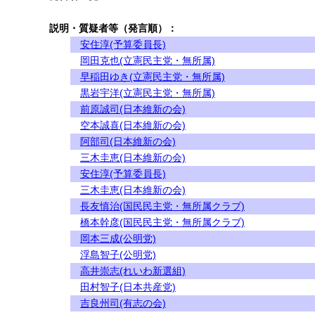
説明・質疑者等（発言順）：
安住淳(予算委員長)
岡田克也(立憲民主党・無所属)
早稲田ゆき(立憲民主党・無所属)
黒岩宇洋(立憲民主党・無所属)
前原誠司(日本維新の会)
空本誠喜(日本維新の会)
阿部司(日本維新の会)
三木圭恵(日本維新の会)
安住淳(予算委員長)
三木圭恵(日本維新の会)
長友慎治(国民民主党・無所属クラブ)
橋本幹彦(国民民主党・無所属クラブ)
岡本三成(公明党)
浮島智子(公明党)
高井崇志(れいわ新選組)
田村智子(日本共産党)
吉良州司(有志の会)