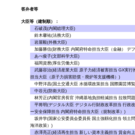
答弁者等
大臣等（建制順）：
石破茂(内閣総理大臣)
鈴木馨祐(法務大臣)
岩屋毅(外務大臣)
加藤勝信(財務大臣 内閣府特命担当大臣（金融） デフ
あべ俊子(文部科学大臣)
福岡資麿(厚生労働大臣)
武藤容治(経済産業大臣 原子力経済被害担当 GX実行
担当大臣（原子力損害賠償・廃炉等支援機構）)
中野洋昌(国土交通大臣 水循環政策担当 国際園芸博覧
中谷元(防衛大臣)
林芳正(内閣官房長官 沖縄基地負担軽減担当 拉致問題
平将明(デジタル大臣 デジタル行財政改革担当 行政改
ー安全保障担当 内閣府特命担当大臣（規制改革）)
坂井学(国家公安委員会委員長 国土強靱化担当 領土
海洋政策）)
赤澤亮正(経済再生担当 新しい資本主義担当 賃金向上