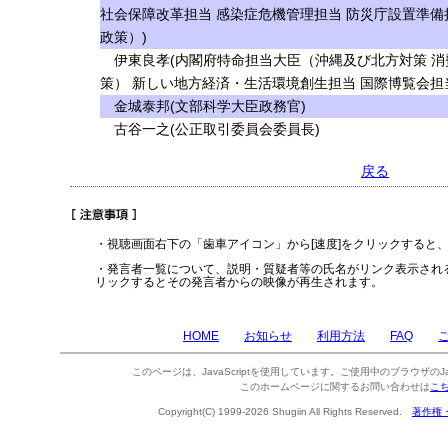
社会保障改革担当 感染症危機管理担当 防災庁設置準備
政策）)
伊東良孝(内閣府特命担当大臣（沖縄及び北方対策 消
策） 新しい地方経済・生活環境創生担当 国際博覧会担
金城泰邦(文部科学大臣政務官)
古谷一之(公正取引委員会委員長)
戻る
・視聴画面右下の「歯車アイコン」から[速度]をクリックすると
・発言者一覧について、説明・質疑者等の氏名がリンク表示され
リックするとその発言者からの映像が再生されます。
HOME
お知らせ
利用方法
FAQ
このページは、JavaScriptを使用しています。ご使用中のブラウザのJa
このホームページに関するお問い合わせは
こ
Copyright(C) 1999-2026 Shugiin All Rights Reserved.
著作権