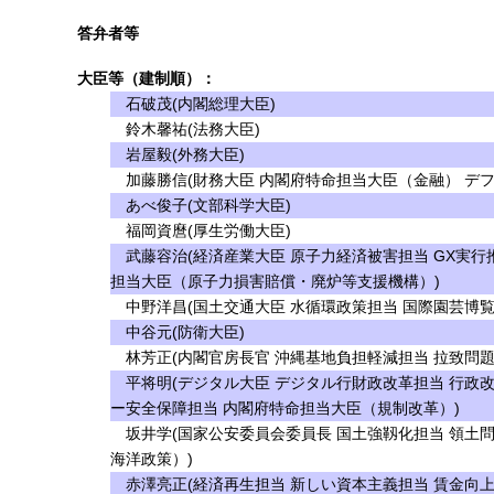
答弁者等
大臣等（建制順）：
石破茂(内閣総理大臣)
鈴木馨祐(法務大臣)
岩屋毅(外務大臣)
加藤勝信(財務大臣 内閣府特命担当大臣（金融） デフ
あべ俊子(文部科学大臣)
福岡資麿(厚生労働大臣)
武藤容治(経済産業大臣 原子力経済被害担当 GX実行
担当大臣（原子力損害賠償・廃炉等支援機構）)
中野洋昌(国土交通大臣 水循環政策担当 国際園芸博覧
中谷元(防衛大臣)
林芳正(内閣官房長官 沖縄基地負担軽減担当 拉致問題
平将明(デジタル大臣 デジタル行財政改革担当 行政改
ー安全保障担当 内閣府特命担当大臣（規制改革）)
坂井学(国家公安委員会委員長 国土強靱化担当 領土
海洋政策）)
赤澤亮正(経済再生担当 新しい資本主義担当 賃金向上