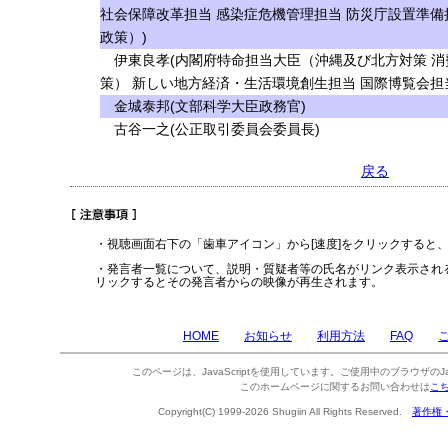
社会保障改革担当 感染症危機管理担当 防災庁設置準備
政策）)
伊東良孝(内閣府特命担当大臣（沖縄及び北方対策 消
策） 新しい地方経済・生活環境創生担当 国際博覧会担
金城泰邦(文部科学大臣政務官)
古谷一之(公正取引委員会委員長)
戻る
・視聴画面右下の「歯車アイコン」から[速度]をクリックすると
・発言者一覧について、説明・質疑者等の氏名がリンク表示され
リックするとその発言者からの映像が再生されます。
HOME
お知らせ
利用方法
FAQ
このページは、JavaScriptを使用しています。ご使用中のブラウザのJa
このホームページに関するお問い合わせは
こ
Copyright(C) 1999-2026 Shugiin All Rights Reserved.
著作権