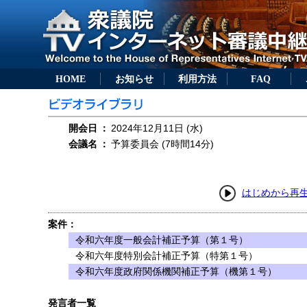
HOME
お知らせ
利用方法
FAQ
開会日
：
2024年12月11日 (水)
会議名
：
予算委員会 (7時間14分)
はじめから再
案件：
令和六年度一般会計補正予算（第１号）
令和六年度特別会計補正予算（特第１号）
令和六年度政府関係機関補正予算（機第１号）
発言者一覧