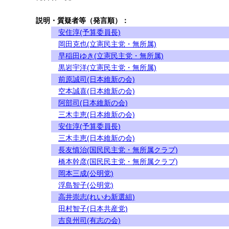
説明・質疑者等（発言順）：
安住淳(予算委員長)
岡田克也(立憲民主党・無所属)
早稲田ゆき(立憲民主党・無所属)
黒岩宇洋(立憲民主党・無所属)
前原誠司(日本維新の会)
空本誠喜(日本維新の会)
阿部司(日本維新の会)
三木圭恵(日本維新の会)
安住淳(予算委員長)
三木圭恵(日本維新の会)
長友慎治(国民民主党・無所属クラブ)
橋本幹彦(国民民主党・無所属クラブ)
岡本三成(公明党)
浮島智子(公明党)
高井崇志(れいわ新選組)
田村智子(日本共産党)
吉良州司(有志の会)