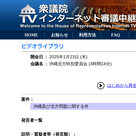
HOME
お知らせ
利用方法
FAQ
開会日
：
2025年1月23日 (木)
会議名
：
沖縄北方特別委員会 (3時間14分)
はじめから再
案件：
沖縄及び北方問題に関する件
発言者一覧
説明・質疑者等（発言順）：