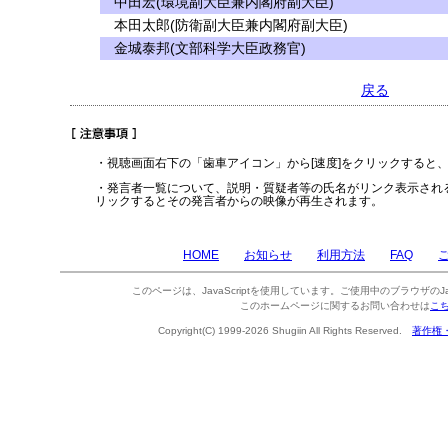
中田宏(環境副大臣兼内閣府副大臣)
本田太郎(防衛副大臣兼内閣府副大臣)
金城泰邦(文部科学大臣政務官)
戻る
・視聴画面右下の「歯車アイコン」から[速度]をクリックすると
・発言者一覧について、説明・質疑者等の氏名がリンク表示され
リックするとその発言者からの映像が再生されます。
HOME
お知らせ
利用方法
FAQ
このページは、JavaScriptを使用しています。ご使用中のブラウザのJa
このホームページに関するお問い合わせは
こ
Copyright(C) 1999-2026 Shugiin All Rights Reserved.
著作権