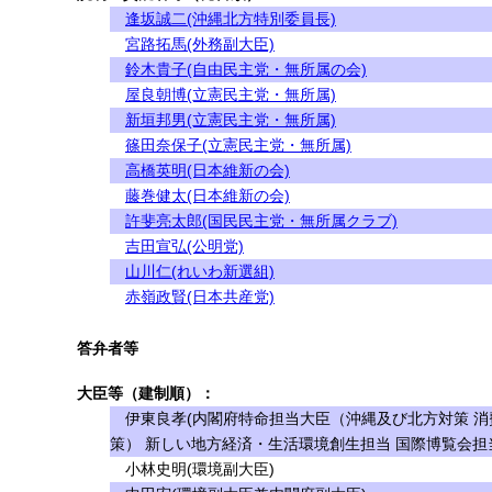
逢坂誠二(沖縄北方特別委員長)
宮路拓馬(外務副大臣)
鈴木貴子(自由民主党・無所属の会)
屋良朝博(立憲民主党・無所属)
新垣邦男(立憲民主党・無所属)
篠田奈保子(立憲民主党・無所属)
高橋英明(日本維新の会)
藤巻健太(日本維新の会)
許斐亮太郎(国民民主党・無所属クラブ)
吉田宣弘(公明党)
山川仁(れいわ新選組)
赤嶺政賢(日本共産党)
答弁者等
大臣等（建制順）：
伊東良孝(内閣府特命担当大臣（沖縄及び北方対策 消
策） 新しい地方経済・生活環境創生担当 国際博覧会担
小林史明(環境副大臣)