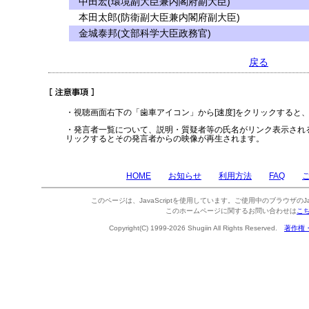
中田宏(環境副大臣兼内閣府副大臣)
本田太郎(防衛副大臣兼内閣府副大臣)
金城泰邦(文部科学大臣政務官)
戻る
・視聴画面右下の「歯車アイコン」から[速度]をクリックすると
・発言者一覧について、説明・質疑者等の氏名がリンク表示され
リックするとその発言者からの映像が再生されます。
HOME
お知らせ
利用方法
FAQ
このページは、JavaScriptを使用しています。ご使用中のブラウザのJa
このホームページに関するお問い合わせは
こ
Copyright(C) 1999-2026 Shugiin All Rights Reserved.
著作権