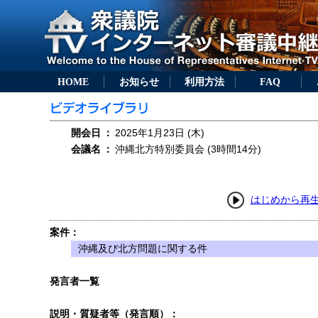
HOME
お知らせ
利用方法
FAQ
開会日
：
2025年1月23日 (木)
会議名
：
沖縄北方特別委員会 (3時間14分)
はじめから再
案件：
沖縄及び北方問題に関する件
発言者一覧
説明・質疑者等（発言順）：