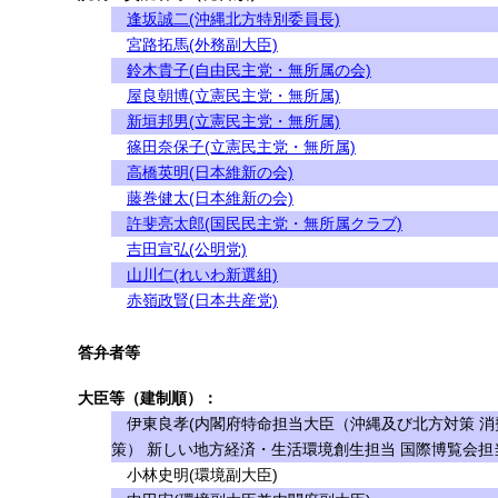
逢坂誠二(沖縄北方特別委員長)
宮路拓馬(外務副大臣)
鈴木貴子(自由民主党・無所属の会)
屋良朝博(立憲民主党・無所属)
新垣邦男(立憲民主党・無所属)
篠田奈保子(立憲民主党・無所属)
高橋英明(日本維新の会)
藤巻健太(日本維新の会)
許斐亮太郎(国民民主党・無所属クラブ)
吉田宣弘(公明党)
山川仁(れいわ新選組)
赤嶺政賢(日本共産党)
答弁者等
大臣等（建制順）：
伊東良孝(内閣府特命担当大臣（沖縄及び北方対策 消
策） 新しい地方経済・生活環境創生担当 国際博覧会担
小林史明(環境副大臣)