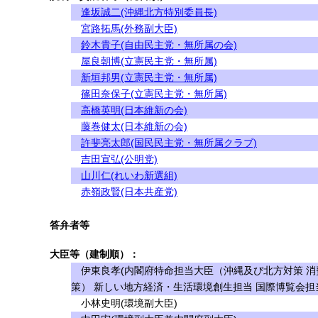
逢坂誠二(沖縄北方特別委員長)
宮路拓馬(外務副大臣)
鈴木貴子(自由民主党・無所属の会)
屋良朝博(立憲民主党・無所属)
新垣邦男(立憲民主党・無所属)
篠田奈保子(立憲民主党・無所属)
高橋英明(日本維新の会)
藤巻健太(日本維新の会)
許斐亮太郎(国民民主党・無所属クラブ)
吉田宣弘(公明党)
山川仁(れいわ新選組)
赤嶺政賢(日本共産党)
答弁者等
大臣等（建制順）：
伊東良孝(内閣府特命担当大臣（沖縄及び北方対策 消
策） 新しい地方経済・生活環境創生担当 国際博覧会担
小林史明(環境副大臣)