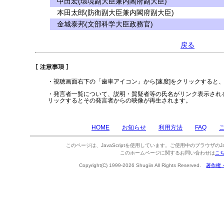
中田宏(環境副大臣兼内閣府副大臣)
本田太郎(防衛副大臣兼内閣府副大臣)
金城泰邦(文部科学大臣政務官)
戻る
・視聴画面右下の「歯車アイコン」から[速度]をクリックすると
・発言者一覧について、説明・質疑者等の氏名がリンク表示され
リックするとその発言者からの映像が再生されます。
HOME
お知らせ
利用方法
FAQ
このページは、JavaScriptを使用しています。ご使用中のブラウザのJa
このホームページに関するお問い合わせは
こ
Copyright(C) 1999-2026 Shugiin All Rights Reserved.
著作権