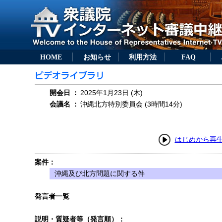
HOME
お知らせ
利用方法
FAQ
開会日
：
2025年1月23日 (木)
会議名
：
沖縄北方特別委員会 (3時間14分)
はじめから再
案件：
沖縄及び北方問題に関する件
発言者一覧
説明・質疑者等（発言順）：