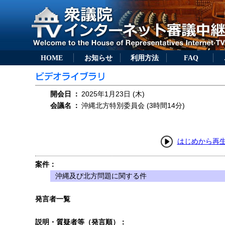
HOME
お知らせ
利用方法
FAQ
開会日
：
2025年1月23日 (木)
会議名
：
沖縄北方特別委員会 (3時間14分)
はじめから再
案件：
沖縄及び北方問題に関する件
発言者一覧
説明・質疑者等（発言順）：