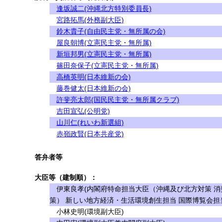
逢坂誠二(沖縄北方特別委員長)
宮路拓馬(外務副大臣)
鈴木貴子(自由民主党・無所属の会)
屋良朝博(立憲民主党・無所属)
新垣邦男(立憲民主党・無所属)
篠田奈保子(立憲民主党・無所属)
高橋英明(日本維新の会)
藤巻健太(日本維新の会)
許斐亮太郎(国民民主党・無所属クラブ)
吉田宣弘(公明党)
山川仁(れいわ新選組)
赤嶺政賢(日本共産党)
答弁者等
大臣等（建制順）：
伊東良孝(内閣府特命担当大臣（沖縄及び北方対策 消
策） 新しい地方経済・生活環境創生担当 国際博覧会担
小林史明(環境副大臣)