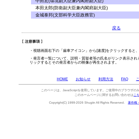
中田宏(環境副大臣兼内閣府副大臣)
本田太郎(防衛副大臣兼内閣府副大臣)
金城泰邦(文部科学大臣政務官)
戻る
・視聴画面右下の「歯車アイコン」から[速度]をクリックすると
・発言者一覧について、説明・質疑者等の氏名がリンク表示され
リックするとその発言者からの映像が再生されます。
HOME
お知らせ
利用方法
FAQ
このページは、JavaScriptを使用しています。ご使用中のブラウザのJa
このホームページに関するお問い合わせは
こ
Copyright(C) 1999-2026 Shugiin All Rights Reserved.
著作権