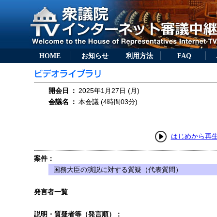
HOME
お知らせ
利用方法
FAQ
開会日
：
2025年1月27日 (月)
会議名
：
本会議 (4時間03分)
はじめから再
案件：
国務大臣の演説に対する質疑（代表質問）
発言者一覧
説明・質疑者等（発言順）：