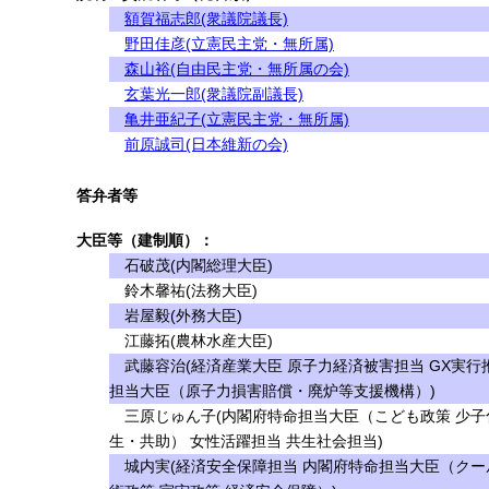
額賀福志郎(衆議院議長)
野田佳彦(立憲民主党・無所属)
森山裕(自由民主党・無所属の会)
玄葉光一郎(衆議院副議長)
亀井亜紀子(立憲民主党・無所属)
前原誠司(日本維新の会)
答弁者等
大臣等（建制順）：
石破茂(内閣総理大臣)
鈴木馨祐(法務大臣)
岩屋毅(外務大臣)
江藤拓(農林水産大臣)
武藤容治(経済産業大臣 原子力経済被害担当 GX実行
担当大臣（原子力損害賠償・廃炉等支援機構）)
三原じゅん子(内閣府特命担当大臣（こども政策 少子化
生・共助） 女性活躍担当 共生社会担当)
城内実(経済安全保障担当 内閣府特命担当大臣（クー