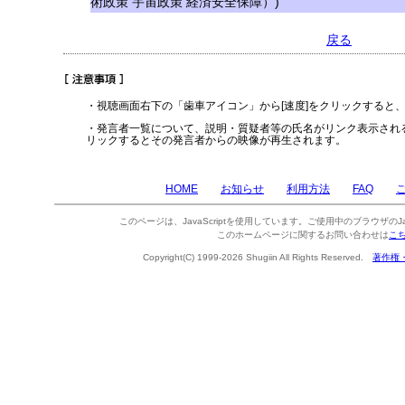
術政策 宇宙政策 経済安全保障）)
戻る
・視聴画面右下の「歯車アイコン」から[速度]をクリックすると
・発言者一覧について、説明・質疑者等の氏名がリンク表示され
リックするとその発言者からの映像が再生されます。
HOME
お知らせ
利用方法
FAQ
このページは、JavaScriptを使用しています。ご使用中のブラウザのJa
このホームページに関するお問い合わせは
こ
Copyright(C) 1999-2026 Shugiin All Rights Reserved.
著作権