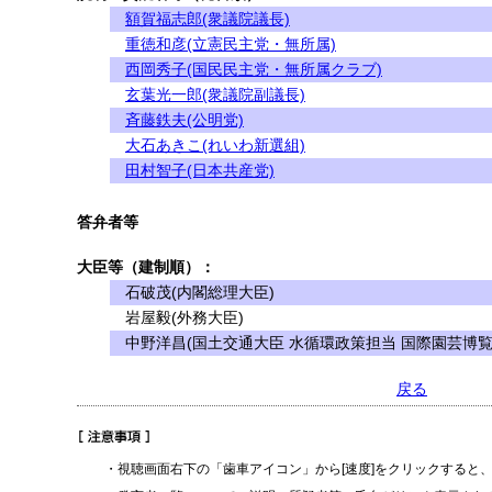
額賀福志郎(衆議院議長)
重徳和彦(立憲民主党・無所属)
西岡秀子(国民民主党・無所属クラブ)
玄葉光一郎(衆議院副議長)
斉藤鉄夫(公明党)
大石あきこ(れいわ新選組)
田村智子(日本共産党)
答弁者等
大臣等（建制順）：
石破茂(内閣総理大臣)
岩屋毅(外務大臣)
中野洋昌(国土交通大臣 水循環政策担当 国際園芸博覧
戻る
・視聴画面右下の「歯車アイコン」から[速度]をクリックすると