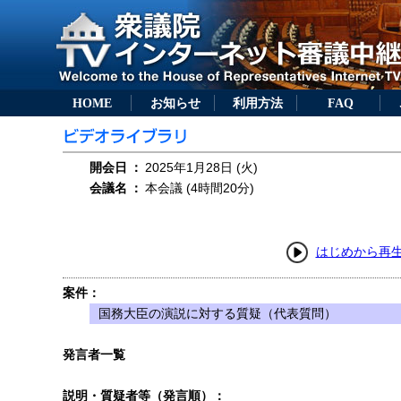
HOME
お知らせ
利用方法
FAQ
開会日
：
2025年1月28日 (火)
会議名
：
本会議 (4時間20分)
はじめから再
案件：
国務大臣の演説に対する質疑（代表質問）
発言者一覧
説明・質疑者等（発言順）：