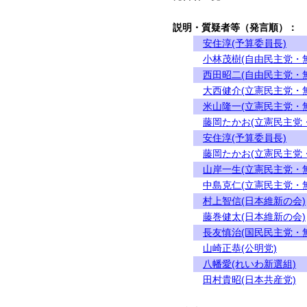
説明・質疑者等（発言順）：
安住淳(予算委員長)
小林茂樹(自由民主党・
西田昭二(自由民主党・
大西健介(立憲民主党・
米山隆一(立憲民主党・
藤岡たかお(立憲民主党
安住淳(予算委員長)
藤岡たかお(立憲民主党
山岸一生(立憲民主党・
中島克仁(立憲民主党・
村上智信(日本維新の会)
藤巻健太(日本維新の会)
長友慎治(国民民主党・
山崎正恭(公明党)
八幡愛(れいわ新選組)
田村貴昭(日本共産党)