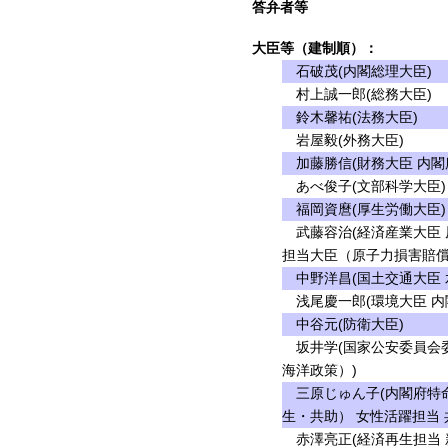
答弁者等
大臣等（建制順）：
石破茂(内閣総理大臣)
村上誠一郎(総務大臣)
鈴木馨祐(法務大臣)
岩屋毅(外務大臣)
加藤勝信(財務大臣 内閣
あべ俊子(文部科学大臣)
福岡資麿(厚生労働大臣)
武藤容治(経済産業大臣 
担当大臣（原子力損害賠償
中野洋昌(国土交通大臣 
浅尾慶一郎(環境大臣 内
中谷元(防衛大臣)
坂井学(国家公安委員会委
海洋政策）)
三原じゅん子(内閣府特命
生・共助） 女性活躍担当 
赤澤亮正(経済再生担当 