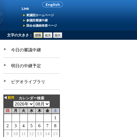
衆議院ホームページ
参議院審議中継
国会会議録検索ページ
文字の大きさ：
今日の審議中継
明日の中継予定
ビデオライブラリ
カレンダー検索
日
月
火
水
木
金
土
1
2
3
4
5
6
7
8
9
10
11
12
13
14
15