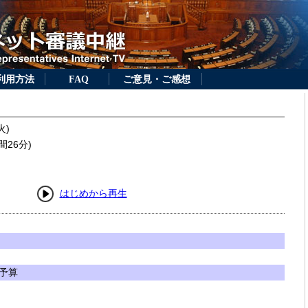
利用方法
FAQ
ご意見・ご感想
火)
間26分)
はじめから再生
予算