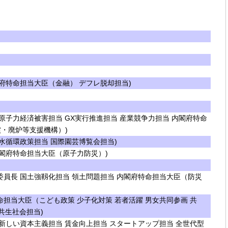
府特命担当大臣（金融） デフレ脱却担当)
原子力経済被害担当 GX実行推進担当 産業競争力担当 内閣府特命
・廃炉等支援機構）)
水循環政策担当 国際園芸博覧会担当)
閣府特命担当大臣（原子力防災）)
員長 国土強靱化担当 領土問題担当 内閣府特命担当大臣（防災
担当大臣（こども政策 少子化対策 若者活躍 男女共同参画 共
共生社会担当)
新しい資本主義担当 賃金向上担当 スタートアップ担当 全世代型