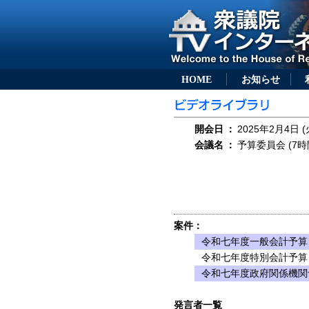
HOME
お知らせ
開会日
：
2025年2月4日 (
会議名
：
予算委員会 (7時
案件：
令和七年度一般会計予算
令和七年度特別会計予算
令和七年度政府関係機関
発言者一覧