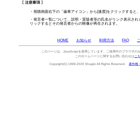
・視聴画面右下の「歯車アイコン」から[速度]をクリックすると
・発言者一覧について、説明・質疑者等の氏名がリンク表示され
リックするとその発言者からの映像が再生されます。
HOME
お知らせ
利用方法
FAQ
このページは、JavaScriptを使用しています。ご使用中のブラウザのJa
このホームページに関するお問い合わせは
こ
Copyright(C) 1999-2026 Shugiin All Rights Reserved.
著作権