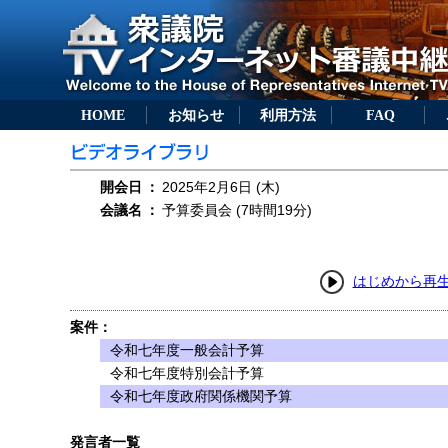
HOME
お知らせ
利用方法
FAQ
開会日
：
2025年2月6日 (木)
会議名
：
予算委員会 (7時間19分)
はじめから再
案件：
令和七年度一般会計予算
令和七年度特別会計予算
令和七年度政府関係機関予算
発言者一覧