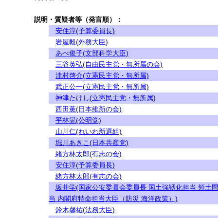
説明・質疑者等（発言順）：
安住淳(予算委員長)
岩屋毅(外務大臣)
あべ俊子(文部科学大臣)
三谷英弘(自由民主党・無所属の会)
津村啓介(立憲民主党・無所属)
武正公一(立憲民主党・無所属)
神津たけし(立憲民主党・無所属)
西田薫(日本維新の会)
平林晃(公明党)
山川仁(れいわ新選組)
堀川あきこ(日本共産党)
緒方林太郎(有志の会)
安住淳(予算委員長)
緒方林太郎(有志の会)
坂井学(国家公安委員会委員長 国土強靱化担当 領土
当 内閣府特命担当大臣（防災 海洋政策）)
鈴木馨祐(法務大臣)