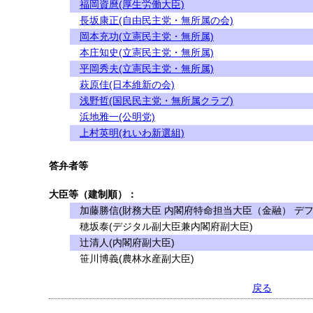
福岡資麿(厚生労働大臣)
長坂康正(自由民主党・無所属の会)
岡本充功(立憲民主党・無所属)
本庄知史(立憲民主党・無所属)
平岡秀夫(立憲民主党・無所属)
萩原佳(日本維新の会)
浅野哲(国民民主党・無所属クラブ)
浜地雅一(公明党)
上村英明(れいわ新選組)
答弁者等
大臣等（建制順）：
加藤勝信(財務大臣 内閣府特命担当大臣（金融） デフ
穂坂泰(デジタル副大臣兼内閣府副大臣)
辻清人(内閣府副大臣)
笹川博義(農林水産副大臣)
戻る