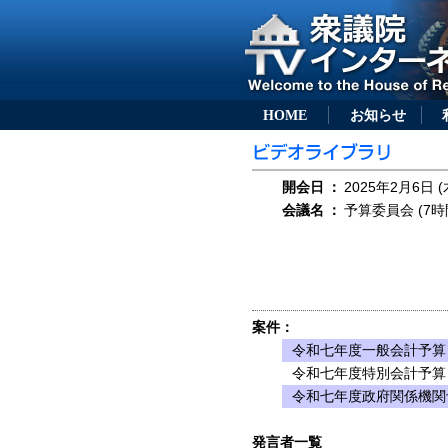
HOME
お知らせ
開会日
：
2025年2月6日 (
会議名
：
予算委員会 (7時
案件：
令和七年度一般会計予算
令和七年度特別会計予算
令和七年度政府関係機関
発言者一覧