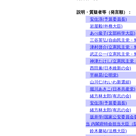
説明・質疑者等（発言順）：
安住淳(予算委員長)
岩屋毅(外務大臣)
あべ俊子(文部科学大臣)
三谷英弘(自由民主党・
津村啓介(立憲民主党・
武正公一(立憲民主党・
神津たけし(立憲民主党
西田薫(日本維新の会)
平林晃(公明党)
山川仁(れいわ新選組)
堀川あきこ(日本共産党)
緒方林太郎(有志の会)
安住淳(予算委員長)
緒方林太郎(有志の会)
坂井学(国家公安委員会
当 内閣府特命担当大臣（防
鈴木馨祐(法務大臣)