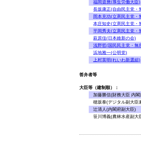
福岡資麿(厚生労働大臣)
長坂康正(自由民主党・
岡本充功(立憲民主党・
本庄知史(立憲民主党・
平岡秀夫(立憲民主党・
萩原佳(日本維新の会)
浅野哲(国民民主党・無
浜地雅一(公明党)
上村英明(れいわ新選組)
答弁者等
大臣等（建制順）：
加藤勝信(財務大臣 内閣
穂坂泰(デジタル副大臣兼
辻清人(内閣府副大臣)
笹川博義(農林水産副大臣