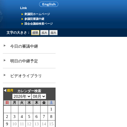
衆議院ホームページ
参議院審議中継
国会会議録検索ページ
文字の大きさ：
今日の審議中継
明日の中継予定
ビデオライブラリ
カレンダー検索
日
月
火
水
木
金
土
1
2
3
4
5
6
7
8
9
10
11
12
13
14
15