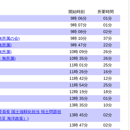
開始時刻
所要時間
9時 06分
01分
9時 07分
01分
9時 08分
02分
無所属の会)
9時 10分
37分
無所属)
9時 47分
22分
無所属)
10時 09分
26分
・無所属)
10時 35分
26分
11時 01分
25分
11時 26分
16分
11時 42分
12分
11時 54分
25分
12時 19分
18分
13時 35分
01分
13時 35分
10分
委員長 国土強靱化担当 領土問題担
13時 45分
02分
災 海洋政策）)
13時 47分
02分