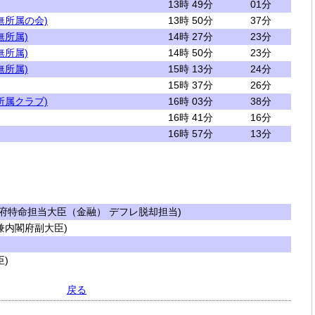
13時 49分
01分
無所属の会)
13時 50分
37分
無所属)
14時 27分
23分
無所属)
14時 50分
23分
無所属)
15時 13分
24分
15時 37分
26分
所属クラブ)
16時 03分
38分
16時 41分
16分
16時 57分
13分
府特命担当大臣（金融） デフレ脱却担当)
内閣府副大臣)
)
戻る