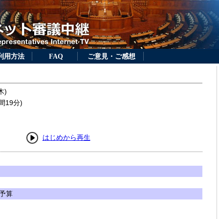
利用方法
FAQ
ご意見・ご感想
木)
間19分)
はじめから再生
予算