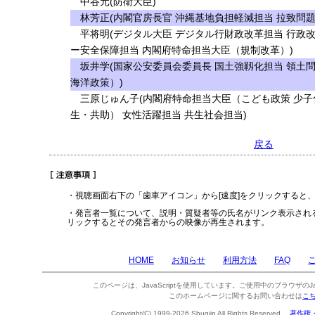
中谷元(防衛大臣)
林芳正(内閣官房長官 沖縄基地負担軽減担当 拉致問題
平将明(デジタル大臣 デジタル行財政改革担当 行政改
ー安全保障担当 内閣府特命担当大臣（規制改革）)
坂井学(国家公安委員会委員長 国土強靱化担当 領土
海洋政策）)
三原じゅん子(内閣府特命担当大臣（こども政策 少子化
生・共助） 女性活躍担当 共生社会担当)
戻る
・視聴画面右下の「歯車アイコン」から[速度]をクリックすると
・発言者一覧について、説明・質疑者等の氏名がリンク表示され
リックするとその発言者からの映像が再生されます。
HOME
お知らせ
利用方法
FAQ
このページは、JavaScriptを使用しています。ご使用中のブラウザのJa
このホームページに関するお問い合わせは
こ
Copyright(C) 1999-2026 Shugiin All Rights Reserved.
著作権