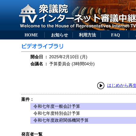
HOME
お知らせ
利用方法
FAQ
開会日
：
2025年2月10日 (月)
会議名
：
予算委員会 (3時間04分)
はじめから再
案件：
令和七年度一般会計予算
令和七年度特別会計予算
令和七年度政府関係機関予算
発言者一覧