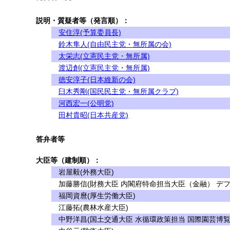
説明・質疑者等（発言順）：
安住淳(予算委員長)
鈴木隼人(自由民主党・無所属の会)
太栄志(立憲民主党・無所属)
渡辺創(立憲民主党・無所属)
徳安淳子(日本維新の会)
臼木秀剛(国民民主党・無所属クラブ)
河西宏一(公明党)
田村貴昭(日本共産党)
答弁者等
大臣等（建制順）：
岩屋毅(外務大臣)
加藤勝信(財務大臣 内閣府特命担当大臣（金融） デフ
福岡資麿(厚生労働大臣)
江藤拓(農林水産大臣)
中野洋昌(国土交通大臣 水循環政策担当 国際園芸博覧