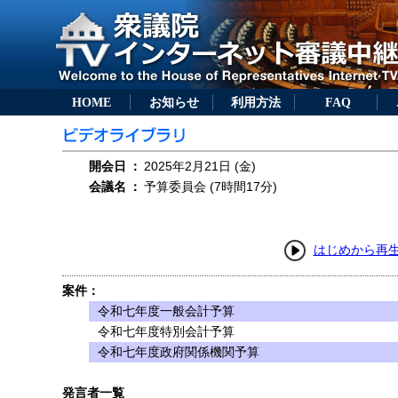
HOME
お知らせ
利用方法
FAQ
開会日
：
2025年2月21日 (金)
会議名
：
予算委員会 (7時間17分)
はじめから再
案件：
令和七年度一般会計予算
令和七年度特別会計予算
令和七年度政府関係機関予算
発言者一覧