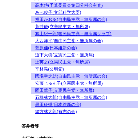
高木啓(予算委員会第四分科会主査)
あべ俊子(文部科学大臣)
福田かおる(自由民主党・無所属の会)
荒井優(立憲民主党・無所属)
鳩山紀一郎(国民民主党・無所属クラブ)
大西洋平(自由民主党・無所属の会)
萩原佳(日本維新の会)
道下大樹(立憲民主党・無所属)
辻英之(立憲民主党・無所属)
平林晃(公明党)
國場幸之助(自由民主党・無所属の会)
安藤じゅん子(立憲民主党・無所属)
岡田華子(立憲民主党・無所属)
石橋林太郎(自由民主党・無所属の会)
黒田征樹(日本維新の会)
緒方林太郎(有志の会)
答弁者等