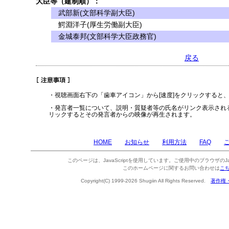
大臣等（建制順）：
武部新(文部科学副大臣)
鰐淵洋子(厚生労働副大臣)
金城泰邦(文部科学大臣政務官)
戻る
・視聴画面右下の「歯車アイコン」から[速度]をクリックすると
・発言者一覧について、説明・質疑者等の氏名がリンク表示され
リックするとその発言者からの映像が再生されます。
HOME
お知らせ
利用方法
FAQ
このページは、JavaScriptを使用しています。ご使用中のブラウザのJa
このホームページに関するお問い合わせは
こ
Copyright(C) 1999-2026 Shugiin All Rights Reserved.
著作権