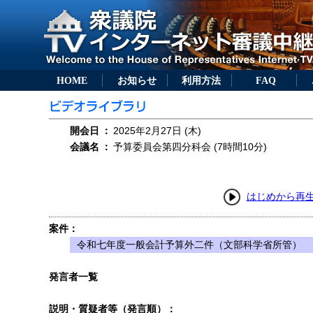
HOME
お知らせ
利用方法
FAQ
開会日
：
2025年2月27日 (木)
会議名
：
予算委員会第四分科会 (7時間10分)
はじめから再
案件：
令和七年度一般会計予算外二件（文部科学省所管）
発言者一覧
説明・質疑者等（発言順）：