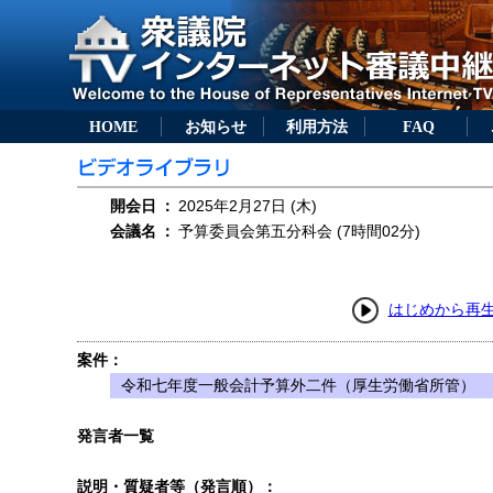
HOME
お知らせ
利用方法
FAQ
開会日
：
2025年2月27日 (木)
会議名
：
予算委員会第五分科会 (7時間02分)
はじめから再
案件：
令和七年度一般会計予算外二件（厚生労働省所管）
発言者一覧
説明・質疑者等（発言順）：