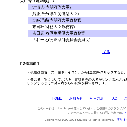
大臣等（建制順）：
辻清人(内閣府副大臣)
鰐淵洋子(厚生労働副大臣)
友納理緒(内閣府大臣政務官)
東国幹(財務大臣政務官)
吉田真次(厚生労働大臣政務官)
古谷一之(公正取引委員会委員長)
戻る
・視聴画面右下の「歯車アイコン」から[速度]をクリックすると
・発言者一覧について、説明・質疑者等の氏名がリンク表示され
リックするとその発言者からの映像が再生されます。
HOME
お知らせ
利用方法
FAQ
このページは、JavaScriptを使用しています。ご使用中のブラウザのJa
このホームページに関するお問い合わせは
こ
Copyright(C) 1999-2026 Shugiin All Rights Reserved.
著作権