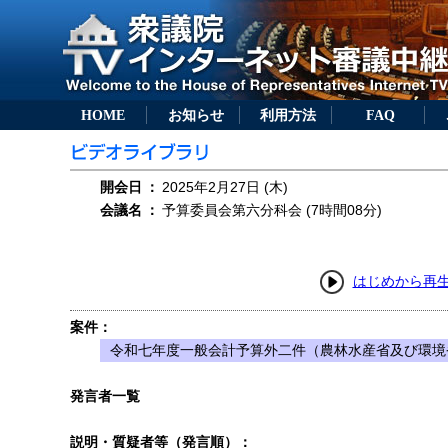
HOME
お知らせ
利用方法
FAQ
開会日
：
2025年2月27日 (木)
会議名
：
予算委員会第六分科会 (7時間08分)
はじめから再
案件：
令和七年度一般会計予算外二件（農林水産省及び環境
発言者一覧
説明・質疑者等（発言順）：