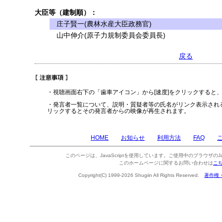
大臣等（建制順）：
庄子賢一(農林水産大臣政務官)
山中伸介(原子力規制委員会委員長)
戻る
・視聴画面右下の「歯車アイコン」から[速度]をクリックすると
・発言者一覧について、説明・質疑者等の氏名がリンク表示され
リックするとその発言者からの映像が再生されます。
HOME
お知らせ
利用方法
FAQ
このページは、JavaScriptを使用しています。ご使用中のブラウザのJa
このホームページに関するお問い合わせは
こ
Copyright(C) 1999-2026 Shugiin All Rights Reserved.
著作権