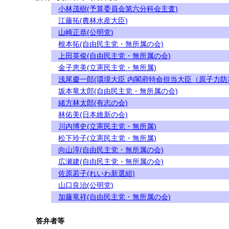
小林茂樹(予算委員会第六分科会主査)
江藤拓(農林水産大臣)
山崎正恭(公明党)
根本拓(自由民主党・無所属の会)
上田英俊(自由民主党・無所属の会)
金子恵美(立憲民主党・無所属)
浅尾慶一郎(環境大臣 内閣府特命担当大臣（原子力防
坂本竜太郎(自由民主党・無所属の会)
緒方林太郎(有志の会)
林佑美(日本維新の会)
川内博史(立憲民主党・無所属)
松下玲子(立憲民主党・無所属)
向山淳(自由民主党・無所属の会)
広瀬建(自由民主党・無所属の会)
佐原若子(れいわ新選組)
山口良治(公明党)
加藤竜祥(自由民主党・無所属の会)
答弁者等