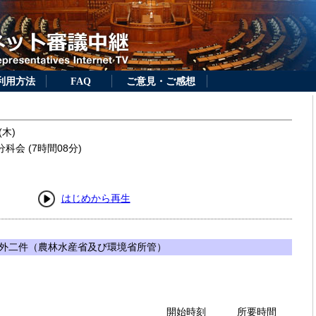
利用方法
FAQ
ご意見・ご感想
(木)
科会 (7時間08分)
はじめから再生
外二件（農林水産省及び環境省所管）
開始時刻
所要時間