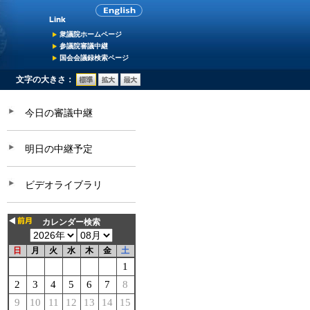
衆議院ホームページ
参議院審議中継
国会会議録検索ページ
文字の大きさ：
今日の審議中継
明日の中継予定
ビデオライブラリ
カレンダー検索
日
月
火
水
木
金
土
1
2
3
4
5
6
7
8
9
10
11
12
13
14
15