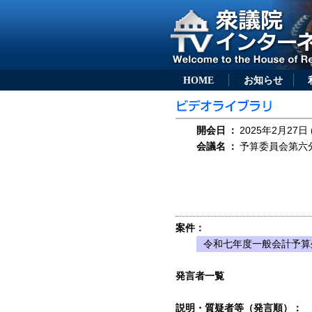
HOME
お知らせ
開会日
：
2025年2月27日 
会議名
：
予算委員会第六分
案件：
令和七年度一般会計予算
発言者一覧
説明・質疑者等（発言順）：