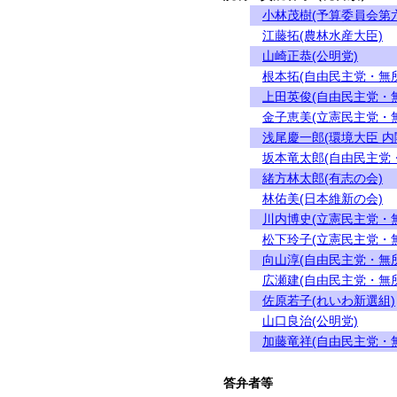
小林茂樹(予算委員会第
江藤拓(農林水産大臣)
山崎正恭(公明党)
根本拓(自由民主党・無
上田英俊(自由民主党・
金子恵美(立憲民主党・
浅尾慶一郎(環境大臣 
坂本竜太郎(自由民主党
緒方林太郎(有志の会)
林佑美(日本維新の会)
川内博史(立憲民主党・
松下玲子(立憲民主党・
向山淳(自由民主党・無
広瀬建(自由民主党・無
佐原若子(れいわ新選組)
山口良治(公明党)
加藤竜祥(自由民主党・
答弁者等