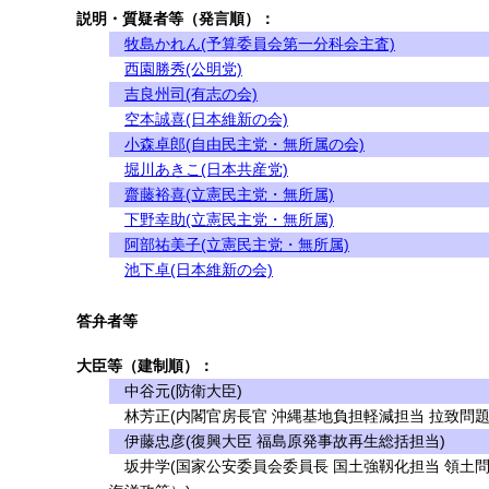
説明・質疑者等（発言順）：
牧島かれん(予算委員会第一分科会主査)
西園勝秀(公明党)
吉良州司(有志の会)
空本誠喜(日本維新の会)
小森卓郎(自由民主党・無所属の会)
堀川あきこ(日本共産党)
齋藤裕喜(立憲民主党・無所属)
下野幸助(立憲民主党・無所属)
阿部祐美子(立憲民主党・無所属)
池下卓(日本維新の会)
答弁者等
大臣等（建制順）：
中谷元(防衛大臣)
林芳正(内閣官房長官 沖縄基地負担軽減担当 拉致問題
伊藤忠彦(復興大臣 福島原発事故再生総括担当)
坂井学(国家公安委員会委員長 国土強靱化担当 領土