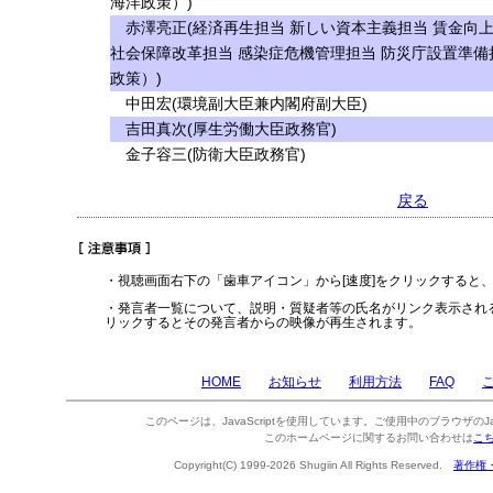
海洋政策）)
赤澤亮正(経済再生担当 新しい資本主義担当 賃金向上
社会保障改革担当 感染症危機管理担当 防災庁設置準備
政策）)
中田宏(環境副大臣兼内閣府副大臣)
吉田真次(厚生労働大臣政務官)
金子容三(防衛大臣政務官)
戻る
・視聴画面右下の「歯車アイコン」から[速度]をクリックすると
・発言者一覧について、説明・質疑者等の氏名がリンク表示され
リックするとその発言者からの映像が再生されます。
HOME
お知らせ
利用方法
FAQ
このページは、JavaScriptを使用しています。ご使用中のブラウザのJa
このホームページに関するお問い合わせは
こ
Copyright(C) 1999-2026 Shugiin All Rights Reserved.
著作権