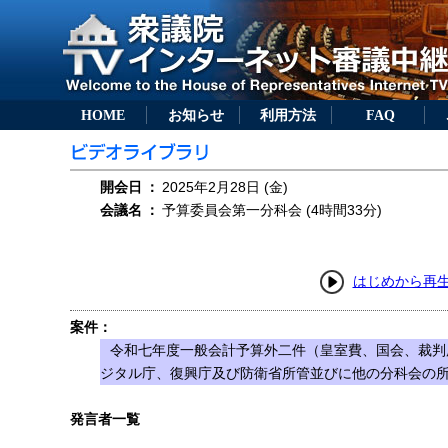
HOME
お知らせ
利用方法
FAQ
開会日
：
2025年2月28日 (金)
会議名
：
予算委員会第一分科会 (4時間33分)
はじめから再
案件：
令和七年度一般会計予算外二件（皇室費、国会、裁判
ジタル庁、復興庁及び防衛省所管並びに他の分科会の
発言者一覧