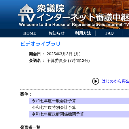
HOME
お知らせ
利用方法
FAQ
開会日
：
2025年3月3日 (月)
会議名
：
予算委員会 (7時間13分)
はじめから再
案件：
令和七年度一般会計予算
令和七年度特別会計予算
令和七年度政府関係機関予算
発言者一覧