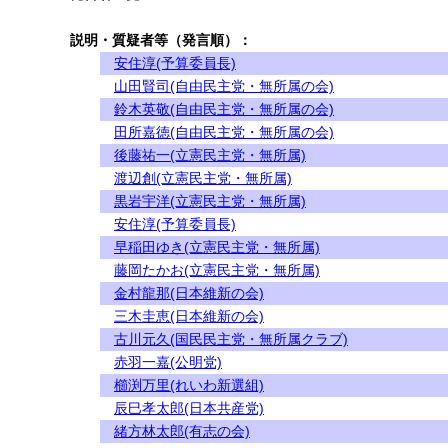
説明・質疑者等（発言順）：
安住淳(予算委員長)
山田賢司(自由民主党・無所属の会)
鈴木英敬(自由民主党・無所属の会)
田所嘉徳(自由民主党・無所属の会)
後藤祐一(立憲民主党・無所属)
渡辺創(立憲民主党・無所属)
黒岩宇洋(立憲民主党・無所属)
安住淳(予算委員長)
早稲田ゆき(立憲民主党・無所属)
藤岡たかお(立憲民主党・無所属)
金村龍那(日本維新の会)
三木圭恵(日本維新の会)
古川元久(国民民主党・無所属クラブ)
赤羽一嘉(公明党)
櫛渕万里(れいわ新選組)
辰巳孝太郎(日本共産党)
緒方林太郎(有志の会)