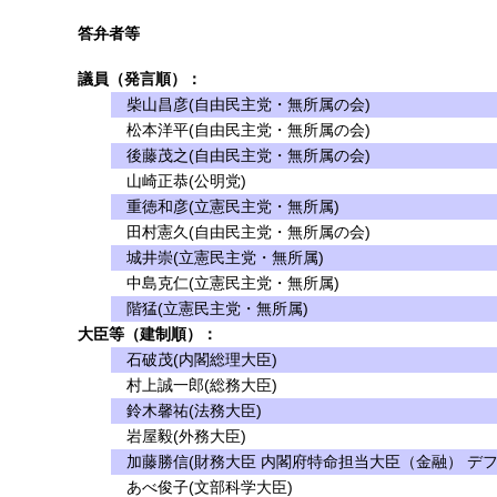
答弁者等
議員（発言順）：
柴山昌彦(自由民主党・無所属の会)
松本洋平(自由民主党・無所属の会)
後藤茂之(自由民主党・無所属の会)
山崎正恭(公明党)
重徳和彦(立憲民主党・無所属)
田村憲久(自由民主党・無所属の会)
城井崇(立憲民主党・無所属)
中島克仁(立憲民主党・無所属)
階猛(立憲民主党・無所属)
大臣等（建制順）：
石破茂(内閣総理大臣)
村上誠一郎(総務大臣)
鈴木馨祐(法務大臣)
岩屋毅(外務大臣)
加藤勝信(財務大臣 内閣府特命担当大臣（金融） デフ
あべ俊子(文部科学大臣)