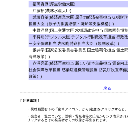
福岡資麿(厚生労働大臣)
江藤拓(農林水産大臣)
武藤容治(経済産業大臣 原子力経済被害担当 GX実行
担当大臣（原子力損害賠償・廃炉等支援機構）)
中野洋昌(国土交通大臣 水循環政策担当 国際園芸博覧
平将明(デジタル大臣 デジタル行財政改革担当 行政改
ー安全保障担当 内閣府特命担当大臣（規制改革）)
坂井学(国家公安委員会委員長 国土強靱化担当 領土
海洋政策）)
赤澤亮正(経済再生担当 新しい資本主義担当 賃金向上
社会保障改革担当 感染症危機管理担当 防災庁設置準備
政策）)
戻る
・視聴画面右下の「歯車アイコン」から[速度]をクリックすると
・発言者一覧について、説明・質疑者等の氏名がリンク表示され
リックするとその発言者からの映像が再生されます。