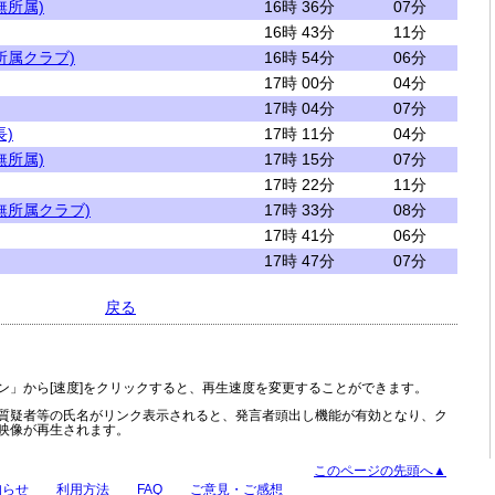
無所属)
16時 36分
07分
16時 43分
11分
所属クラブ)
16時 54分
06分
17時 00分
04分
17時 04分
07分
)
17時 11分
04分
無所属)
17時 15分
07分
17時 22分
11分
無所属クラブ)
17時 33分
08分
17時 41分
06分
17時 47分
07分
戻る
ン」から[速度]をクリックすると、再生速度を変更することができます。
質疑者等の氏名がリンク表示されると、発言者頭出し機能が有効となり、ク
映像が再生されます。
このページの先頭へ▲
知らせ
利用方法
FAQ
ご意見・ご感想