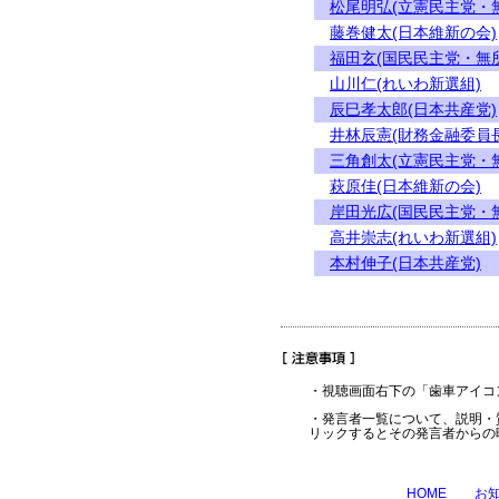
松尾明弘(立憲民主党・
藤巻健太(日本維新の会)
福田玄(国民民主党・無
山川仁(れいわ新選組)
辰巳孝太郎(日本共産党)
井林辰憲(財務金融委員長
三角創太(立憲民主党・
萩原佳(日本維新の会)
岸田光広(国民民主党・
高井崇志(れいわ新選組)
本村伸子(日本共産党)
・視聴画面右下の「歯車アイコ
・発言者一覧について、説明・
リックするとその発言者からの
HOME
お