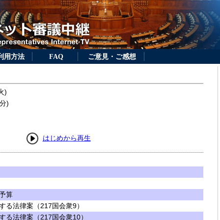
利用方法
FAQ
ご意見・ご感想
火)
分)
はじめから再生
予算
する法律案（217国会衆9）
る法律案（217国会衆10）