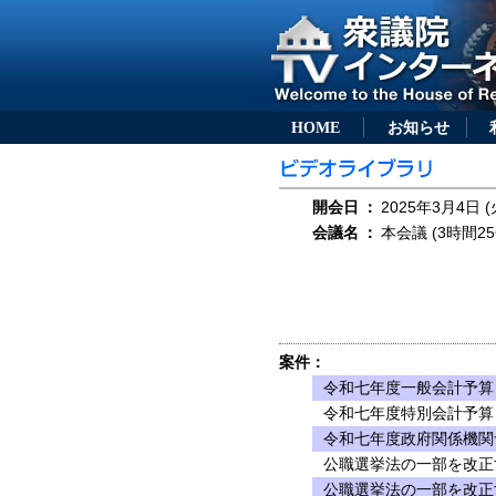
HOME
お知らせ
開会日
：
2025年3月4日 (
会議名
：
本会議 (3時間25
案件：
令和七年度一般会計予算
令和七年度特別会計予算
令和七年度政府関係機関
公職選挙法の一部を改正
公職選挙法の一部を改正す