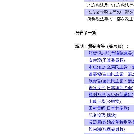
地方税法及び地方税法等
地方交付税法等の一部を
所得税法等の一部を改正
発言者一覧
説明・質疑者等（発言順）：
額賀福志郎(衆議院議長)
安住淳(予算委員長)
本庄知史(立憲民主党・
齋藤健(自由民主党・無
浅野哲(国民民主党・無
岩谷良平(日本維新の会)
櫛渕万里(れいわ新選組)
山崎正恭(公明党)
田村貴昭(日本共産党)
記名投票(採決)
渡辺周(政治改革特別委
竹内譲(総務委員長)