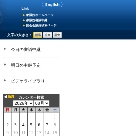
衆議院ホームページ
参議院審議中継
国会会議録検索ページ
文字の大きさ：
今日の審議中継
明日の中継予定
ビデオライブラリ
カレンダー検索
日
月
火
水
木
金
土
1
2
3
4
5
6
7
8
9
10
11
12
13
14
15