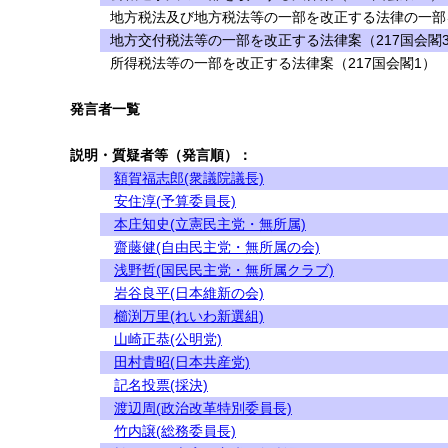
地方税法及び地方税法等の一部を改正する法律の一部を
地方交付税法等の一部を改正する法律案（217国会閣
所得税法等の一部を改正する法律案（217国会閣1）
発言者一覧
説明・質疑者等（発言順）：
額賀福志郎(衆議院議長)
安住淳(予算委員長)
本庄知史(立憲民主党・無所属)
齋藤健(自由民主党・無所属の会)
浅野哲(国民民主党・無所属クラブ)
岩谷良平(日本維新の会)
櫛渕万里(れいわ新選組)
山崎正恭(公明党)
田村貴昭(日本共産党)
記名投票(採決)
渡辺周(政治改革特別委員長)
竹内譲(総務委員長)