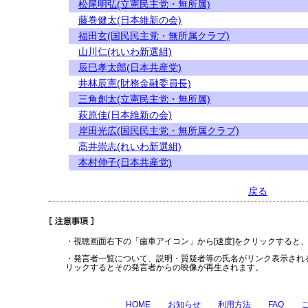
松尾明弘(立憲民主党・無所属)
藤巻健太(日本維新の会)
福田玄(国民民主党・無所属クラブ)
山川仁(れいわ新選組)
辰巳孝太郎(日本共産党)
井林辰憲(財務金融委員長)
三角創太(立憲民主党・無所属)
萩原佳(日本維新の会)
岸田光広(国民民主党・無所属クラブ)
高井崇志(れいわ新選組)
本村伸子(日本共産党)
戻る
・視聴画面右下の「歯車アイコン」から[速度]をクリックすると
・発言者一覧について、説明・質疑者等の氏名がリンク表示され
リックするとその発言者からの映像が再生されます。
HOME
お知らせ
利用方法
FAQ