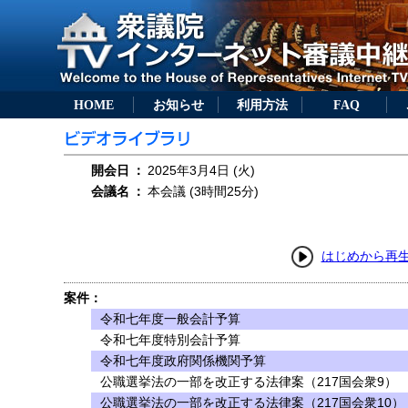
HOME
お知らせ
利用方法
FAQ
開会日
：
2025年3月4日 (火)
会議名
：
本会議 (3時間25分)
はじめから再
案件：
令和七年度一般会計予算
令和七年度特別会計予算
令和七年度政府関係機関予算
公職選挙法の一部を改正する法律案（217国会衆9）
公職選挙法の一部を改正する法律案（217国会衆10）