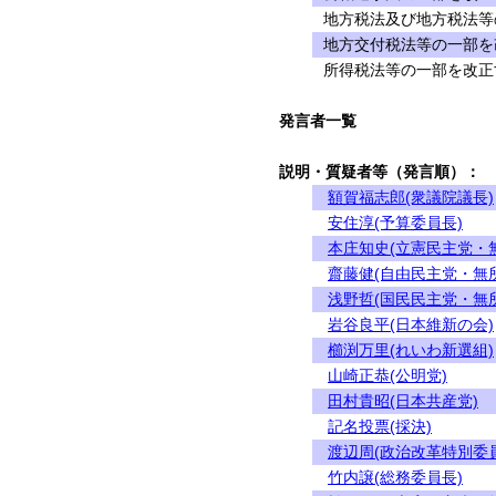
地方税法及び地方税法等
地方交付税法等の一部を
所得税法等の一部を改正
発言者一覧
説明・質疑者等（発言順）：
額賀福志郎(衆議院議長)
安住淳(予算委員長)
本庄知史(立憲民主党・
齋藤健(自由民主党・無
浅野哲(国民民主党・無
岩谷良平(日本維新の会)
櫛渕万里(れいわ新選組)
山崎正恭(公明党)
田村貴昭(日本共産党)
記名投票(採決)
渡辺周(政治改革特別委
竹内譲(総務委員長)