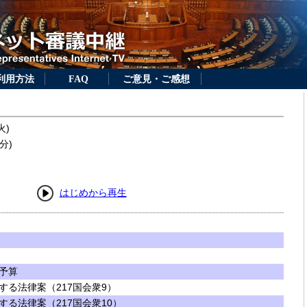
利用方法
FAQ
ご意見・ご感想
火)
分)
はじめから再生
予算
する法律案（217国会衆9）
る法律案（217国会衆10）