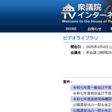
HOME
お知らせ
開会日
：
2025年3月4日 (
会議名
：
本会議 (3時間25
案件：
令和七年度一般会計予算
令和七年度特別会計予算
令和七年度政府関係機関
公職選挙法の一部を改正
公職選挙法の一部を改正す