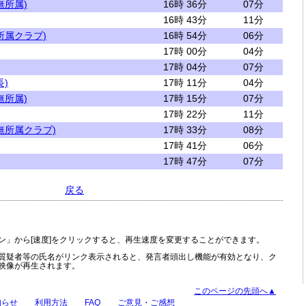
無所属)
16時 36分
07分
16時 43分
11分
所属クラブ)
16時 54分
06分
17時 00分
04分
17時 04分
07分
)
17時 11分
04分
無所属)
17時 15分
07分
17時 22分
11分
無所属クラブ)
17時 33分
08分
17時 41分
06分
17時 47分
07分
戻る
ン」から[速度]をクリックすると、再生速度を変更することができます。
質疑者等の氏名がリンク表示されると、発言者頭出し機能が有効となり、ク
映像が再生されます。
このページの先頭へ▲
知らせ
利用方法
FAQ
ご意見・ご感想