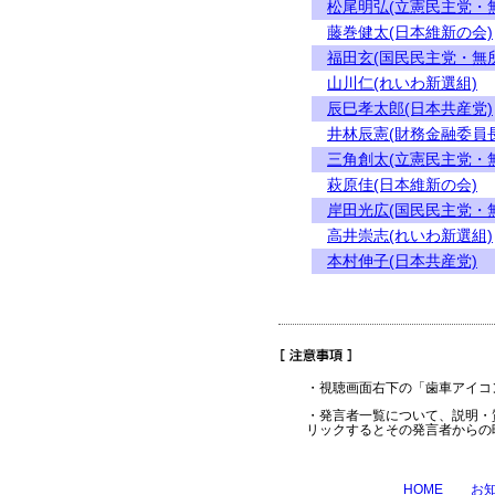
松尾明弘(立憲民主党・
藤巻健太(日本維新の会)
福田玄(国民民主党・無
山川仁(れいわ新選組)
辰巳孝太郎(日本共産党)
井林辰憲(財務金融委員長
三角創太(立憲民主党・
萩原佳(日本維新の会)
岸田光広(国民民主党・
高井崇志(れいわ新選組)
本村伸子(日本共産党)
・視聴画面右下の「歯車アイコ
・発言者一覧について、説明・
リックするとその発言者からの
HOME
お