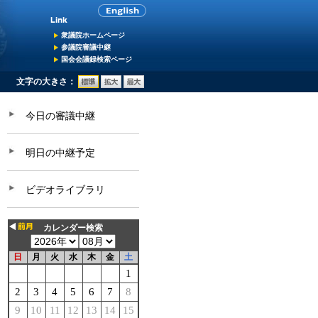
衆議院ホームページ
参議院審議中継
国会会議録検索ページ
文字の大きさ：
今日の審議中継
明日の中継予定
ビデオライブラリ
カレンダー検索
日
月
火
水
木
金
土
1
2
3
4
5
6
7
8
9
10
11
12
13
14
15