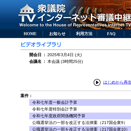
HOME
お知らせ
利用方法
FAQ
開会日
：
2025年3月4日 (火)
会議名
：
本会議 (3時間25分)
はじめから再
案件：
令和七年度一般会計予算
令和七年度特別会計予算
令和七年度政府関係機関予算
公職選挙法の一部を改正する法律案（217国会衆9）
公職選挙法の一部を改正する法律案（217国会衆10）