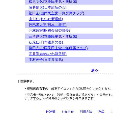
松尾明弘(立憲民主党・無所属)
藤巻健太(日本維新の会)
福田玄(国民民主党・無所属クラブ)
山川仁(れいわ新選組)
辰巳孝太郎(日本共産党)
井林辰憲(財務金融委員長)
三角創太(立憲民主党・無所属)
萩原佳(日本維新の会)
岸田光広(国民民主党・無所属クラブ)
高井崇志(れいわ新選組)
本村伸子(日本共産党)
戻る
・視聴画面右下の「歯車アイコン」から[速度]をクリックすると
・発言者一覧について、説明・質疑者等の氏名がリンク表示され
リックするとその発言者からの映像が再生されます。
HOME
お知らせ
利用方法
FAQ