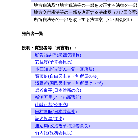
地方税法及び地方税法等の一部を改正する法律の一部を
地方交付税法等の一部を改正する法律案（217国会閣
所得税法等の一部を改正する法律案（217国会閣1）
発言者一覧
説明・質疑者等（発言順）：
額賀福志郎(衆議院議長)
安住淳(予算委員長)
本庄知史(立憲民主党・無所属)
齋藤健(自由民主党・無所属の会)
浅野哲(国民民主党・無所属クラブ)
岩谷良平(日本維新の会)
櫛渕万里(れいわ新選組)
山崎正恭(公明党)
田村貴昭(日本共産党)
記名投票(採決)
渡辺周(政治改革特別委員長)
竹内譲(総務委員長)