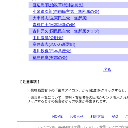
渡辺周(政治改革特別委員長)
小泉進次郎(自由民主党・無所属の会)
大串博志(立憲民主党・無所属)
青柳仁士(日本維新の会)
古川元久(国民民主党・無所属クラブ)
中川康洋(公明党)
高井崇志(れいわ新選組)
塩川鉄也(日本共産党)
福島伸享(有志の会)
戻る
・視聴画面右下の「歯車アイコン」から[速度]をクリックすると
・発言者一覧について、説明・質疑者等の氏名がリンク表示され
リックするとその発言者からの映像が再生されます。
HOME
お知らせ
利用方法
FAQ
このページは、JavaScriptを使用しています。ご使用中のブラウザのJa