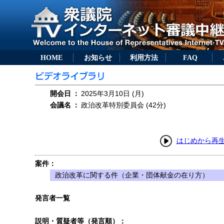
HOME
お知らせ
利用方法
FAQ
開会日
：
2025年3月10日 (月)
会議名
：
政治改革特別委員会 (42分)
はじめから再
案件：
政治改革に関する件（企業・団体献金の在り方）
発言者一覧
説明・質疑者等（発言順）：