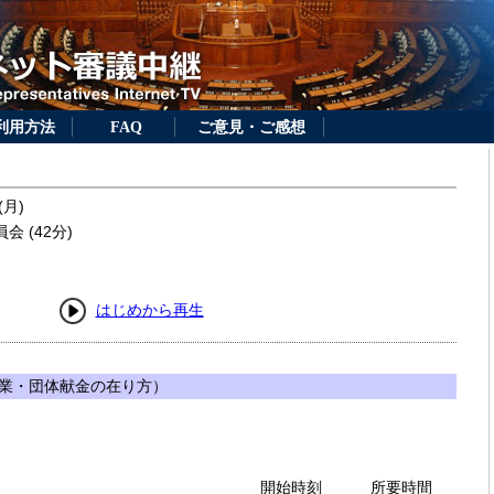
利用方法
FAQ
ご意見・ご感想
(月)
 (42分)
はじめから再生
業・団体献金の在り方）
開始時刻
所要時間