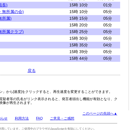
員長)
15時 10分
01分
・無所属の会)
15時 10分
05分
無所属)
15時 15分
05分
15時 20分
05分
無所属クラブ)
15時 25分
05分
15時 30分
05分
15時 35分
04分
15時 39分
05分
15時 44分
05分
戻る
ン」から[速度]をクリックすると、再生速度を変更することができます。
質疑者等の氏名がリンク表示されると、発言者頭出し機能が有効となり、ク
映像が再生されます。
このページの先頭へ▲
知らせ
利用方法
FAQ
ご意見・ご感想
tを使用しています。ご使用中のブラウザのJavaScriptを有効にしてください。