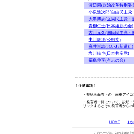
渡辺周(政治改革特別委
小泉進次郎(自由民主党
大串博志(立憲民主党・
青柳仁士(日本維新の会)
古川元久(国民民主党・
中川康洋(公明党)
高井崇志(れいわ新選組)
塩川鉄也(日本共産党)
福島伸享(有志の会)
・視聴画面右下の「歯車アイコ
・発言者一覧について、説明・
リックするとその発言者からの
HOME
お
このページは、JavaScrip