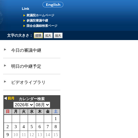
衆議院ホームページ
参議院審議中継
国会会議録検索ページ
文字の大きさ：
今日の審議中継
明日の中継予定
ビデオライブラリ
カレンダー検索
日
月
火
水
木
金
土
1
2
3
4
5
6
7
8
9
10
11
12
13
14
15