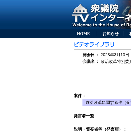
HOME
お知らせ
開会日
：
2025年3月10日 
会議名
：
政治改革特別委員会
案件：
政治改革に関する件（企
発言者一覧
説明・質疑者等（発言順）：