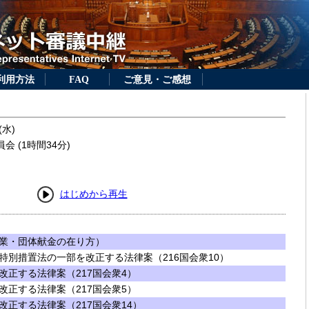
利用方法
FAQ
ご意見・ご感想
(水)
 (1時間34分)
はじめから再生
業・団体献金の在り方）
特別措置法の一部を改正する法律案（216国会衆10）
改正する法律案（217国会衆4）
改正する法律案（217国会衆5）
正する法律案（217国会衆14）