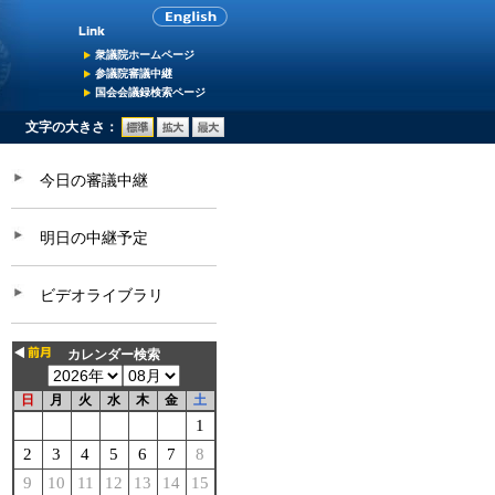
衆議院ホームページ
参議院審議中継
国会会議録検索ページ
文字の大きさ：
今日の審議中継
明日の中継予定
ビデオライブラリ
カレンダー検索
日
月
火
水
木
金
土
1
2
3
4
5
6
7
8
9
10
11
12
13
14
15