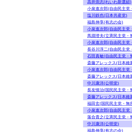
高井崇志(れいわ新選組)
小泉進次郎(自由民主党
塩川鉄也(日本共産党)
福島伸享(有志の会)
小泉進次郎(自由民主党
馬淵澄夫(立憲民主党・
小泉進次郎(自由民主党
長谷川淳二(自由民主党
石田真敏(自由民主党・
斎藤アレックス(日本維
小泉進次郎(自由民主党
斎藤アレックス(日本維
中川康洋(公明党)
長友慎治(国民民主党・
斎藤アレックス(日本維
福田玄(国民民主党・無
小泉進次郎(自由民主党
落合貴之(立憲民主党・
中川康洋(公明党)
福島伸享(有志の会)