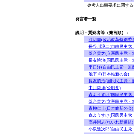
参考人出頭要求に関する
発言者一覧
説明・質疑者等（発言順）：
渡辺周(政治改革特別委
長谷川淳二(自由民主党
落合貴之(立憲民主党・
長友慎治(国民民主党・
平口洋(自由民主党・無
池下卓(日本維新の会)
長友慎治(国民民主党・
中川康洋(公明党)
森ようすけ(国民民主党
落合貴之(立憲民主党・
青柳仁士(日本維新の会)
森ようすけ(国民民主党
高井崇志(れいわ新選組)
小泉進次郎(自由民主党