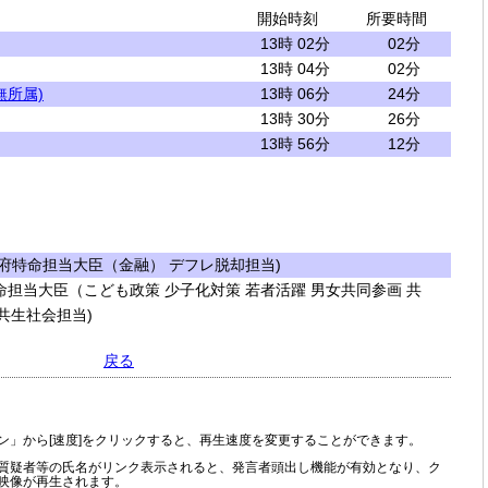
開始時刻
所要時間
13時 02分
02分
13時 04分
02分
無所属)
13時 06分
24分
13時 30分
26分
13時 56分
12分
府特命担当大臣（金融） デフレ脱却担当)
担当大臣（こども政策 少子化対策 若者活躍 男女共同参画 共
共生社会担当)
戻る
ン」から[速度]をクリックすると、再生速度を変更することができます。
質疑者等の氏名がリンク表示されると、発言者頭出し機能が有効となり、ク
映像が再生されます。