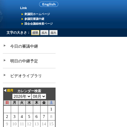
衆議院ホームページ
参議院審議中継
国会会議録検索ページ
文字の大きさ：
今日の審議中継
明日の中継予定
ビデオライブラリ
カレンダー検索
日
月
火
水
木
金
土
1
2
3
4
5
6
7
8
9
10
11
12
13
14
15