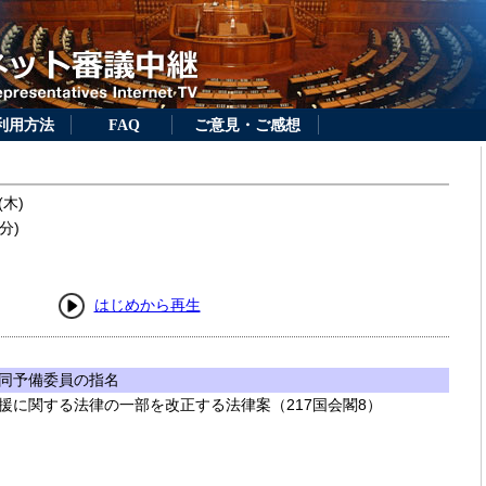
利用方法
FAQ
ご意見・ご感想
(木)
分)
はじめから再生
同予備委員の指名
援に関する法律の一部を改正する法律案（217国会閣8）