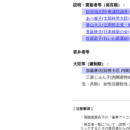
説明・質疑者等（発言順）：
額賀福志郎(衆議院議長)
あべ俊子(文部科学大臣)
青山大人(立憲民主党・
美延映夫(日本維新の会)
佐原若子(れいわ新選組)
答弁者等
大臣等（建制順）：
加藤勝信(財務大臣 内閣
三原じゅん子(内閣府特命
生・共助） 女性活躍担当 
・視聴画面右下の「歯車アイコ
・発言者一覧について、説明・
リックするとその発言者からの