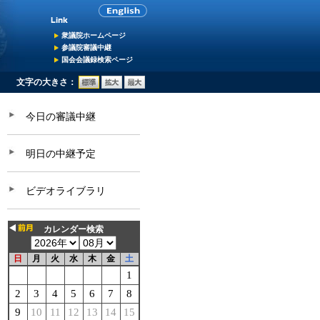
衆議院ホームページ
参議院審議中継
国会会議録検索ページ
文字の大きさ：
今日の審議中継
明日の中継予定
ビデオライブラリ
カレンダー検索
日
月
火
水
木
金
土
1
2
3
4
5
6
7
8
9
10
11
12
13
14
15