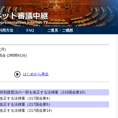
利用方法
FAQ
ご意見・ご感想
(月)
 (2時間41分)
はじめから再生
特別措置法の一部を改正する法律案（216国会衆10）
改正する法律案（217国会衆4）
改正する法律案（217国会衆5）
正する法律案（217国会衆14）