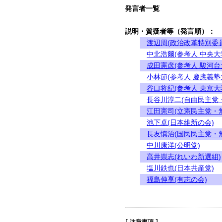
発言者一覧
説明・質疑者等（発言順）：
渡辺周(政治改革特別委
中北浩爾(参考人 中央大
成田憲彦(参考人 駿河台
小林節(参考人 慶應義塾
谷口将紀(参考人 東京大
長谷川淳二(自由民主党
江田憲司(立憲民主党・
池下卓(日本維新の会)
長友慎治(国民民主党・
中川康洋(公明党)
高井崇志(れいわ新選組)
塩川鉄也(日本共産党)
福島伸享(有志の会)