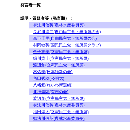
発言者一覧
説明・質疑者等（発言順）：
御法川信英(農林水産委員長)
長谷川淳二(自由民主党・無所属の会)
森下千里(自由民主党・無所属の会)
村岡敏英(国民民主党・無所属クラブ)
金子恵美(立憲民主党・無所属)
緑川貴士(立憲民主党・無所属)
渡辺創(立憲民主党・無所属)
林佑美(日本維新の会)
角田秀穂(公明党)
八幡愛(れいわ新選組)
北神圭朗(有志の会)
渡辺創(立憲民主党・無所属)
御法川信英(農林水産委員長)
福田淳太(立憲民主党・無所属)
御法川信英(農林水産委員長)