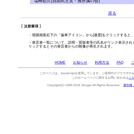
塩崎彰久(自由民主党・無所属の会)
戻る
・視聴画面右下の「歯車アイコン」から[速度]をクリックすると
・発言者一覧について、説明・質疑者等の氏名がリンク表示され
リックするとその発言者からの映像が再生されます。
HOME
お知らせ
利用方法
FAQ
このページは、JavaScriptを使用しています。ご使用中のブラウザのJa
このホームページに関するお問い合わせは
こ
Copyright(C) 1999-2026 Shugiin All Rights Reserved.
著作権