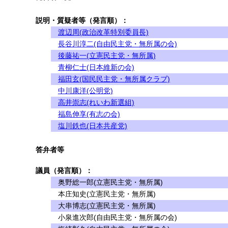
説明・質疑者等（発言順）：
渡辺周(政治改革特別委員長)
長谷川淳二(自由民主党・無所属の会)
後藤祐一(立憲民主党・無所属)
青柳仁士(日本維新の会)
福田玄(国民民主党・無所属クラブ)
中川康洋(公明党)
高井崇志(れいわ新選組)
福島伸享(有志の会)
塩川鉄也(日本共産党)
答弁者等
議員（発言順）：
奥野総一郎(立憲民主党・無所属)
本庄知史(立憲民主党・無所属)
大串博志(立憲民主党・無所属)
小泉進次郎(自由民主党・無所属の会)