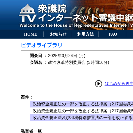
HOME
お知らせ
利用方法
FAQ
開会日
：
2025年3月24日 (月)
会議名
：
政治改革特別委員会 (3時間16分)
はじめから再
案件：
政治資金規正法の一部を改正する法律案（217国会衆
政治資金規正法の一部を改正する法律案（217国会衆
政治資金規正法及び租税特別措置法の一部を改正する法
発言者一覧