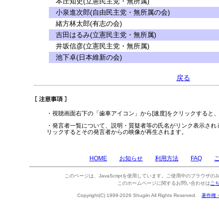
本庄知史(立憲民主党・無所属)
小泉進次郎(自由民主党・無所属の会)
緒方林太郎(有志の会)
吉田はるみ(立憲民主党・無所属)
井坂信彦(立憲民主党・無所属)
池下卓(日本維新の会)
戻る
・視聴画面右下の「歯車アイコン」から[速度]をクリックすると
・発言者一覧について、説明・質疑者等の氏名がリンク表示され
リックするとその発言者からの映像が再生されます。
HOME
お知らせ
利用方法
FAQ
このページは、JavaScriptを使用しています。ご使用中のブラウザのJa
このホームページに関するお問い合わせは
こ
Copyright(C) 1999-2026 Shugiin All Rights Reserved.
著作権