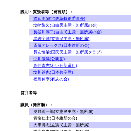
説明・質疑者等（発言順）：
渡辺周(政治改革特別委員長)
塩崎彰久(自由民主党・無所属の会)
長谷川淳二(自由民主党・無所属の会)
黒岩宇洋(立憲民主党・無所属)
斎藤アレックス(日本維新の会)
長友慎治(国民民主党・無所属クラブ)
中川康洋(公明党)
高井崇志(れいわ新選組)
塩川鉄也(日本共産党)
福島伸享(有志の会)
答弁者等
議員（発言順）：
奥野総一郎(立憲民主党・無所属)
青柳仁士(日本維新の会)
大串博志(立憲民主党・無所属)