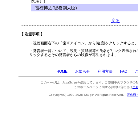
政策）)
冨樫博之(総務副大臣)
戻る
・視聴画面右下の「歯車アイコン」から[速度]をクリックすると
・発言者一覧について、説明・質疑者等の氏名がリンク表示され
リックするとその発言者からの映像が再生されます。
HOME
お知らせ
利用方法
FAQ
このページは、JavaScriptを使用しています。ご使用中のブラウザのJa
このホームページに関するお問い合わせは
こ
Copyright(C) 1999-2026 Shugiin All Rights Reserved.
著作権