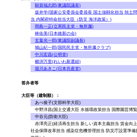
額賀福志郎(衆議院議長)
坂井学(国家公安委員会委員長 国土強靱化担当 領土
当 内閣府特命担当大臣（防災 海洋政策）)
岡島一正(立憲民主党・無所属)
林佑美(日本維新の会)
玄葉光一郎(衆議院副議長)
鳩山紀一郎(国民民主党・無所属クラブ)
中川宏昌(公明党)
櫛渕万里(れいわ新選組)
堀川あきこ(日本共産党)
答弁者等
大臣等（建制順）：
あべ俊子(文部科学大臣)
中野洋昌(国土交通大臣 水循環政策担当 国際園芸博覧
中谷元(防衛大臣)
赤澤亮正(経済再生担当 新しい資本主義担当 賃金向上
社会保障改革担当 感染症危機管理担当 防災庁設置準備