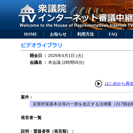
HOME
お知らせ
利用方法
FAQ
開会日
：
2025年4月1日 (火)
会議名
：
本会議 (2時間05分)
はじめから再
案件：
災害対策基本法等の一部を改正する法律案（217国会閣
発言者一覧
説明・質疑者等（発言順）：