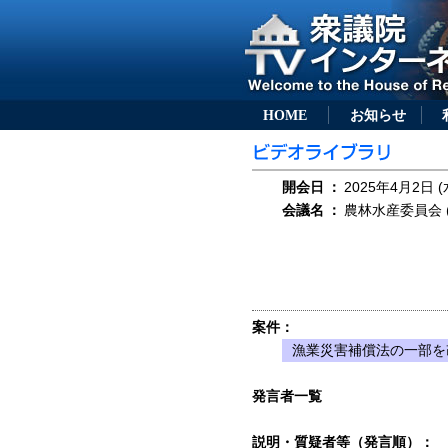
HOME
お知らせ
開会日
：
2025年4月2日 (
会議名
：
農林水産委員会 (
案件：
漁業災害補償法の一部を改
発言者一覧
説明・質疑者等（発言順）：