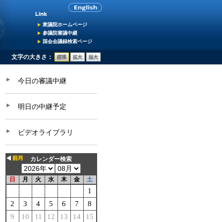
衆議院ホームページ
参議院審議中継
国会会議録検索ページ
文字の大きさ：
今日の審議中継
明日の中継予定
ビデオライブラリ
カレンダー検索
日
月
火
水
木
金
土
1
2
3
4
5
6
7
8
9
10
11
12
13
14
15