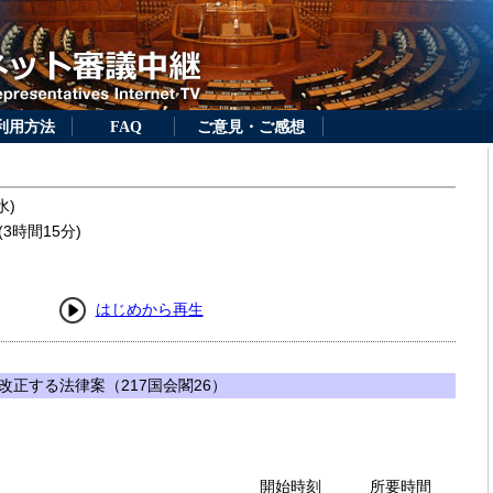
利用方法
FAQ
ご意見・ご感想
水)
3時間15分)
はじめから再生
正する法律案（217国会閣26）
開始時刻
所要時間