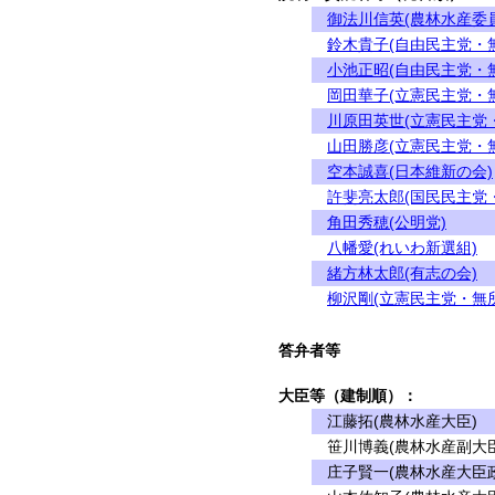
御法川信英(農林水産委
鈴木貴子(自由民主党・
小池正昭(自由民主党・
岡田華子(立憲民主党・
川原田英世(立憲民主党
山田勝彦(立憲民主党・
空本誠喜(日本維新の会)
許斐亮太郎(国民民主党
角田秀穂(公明党)
八幡愛(れいわ新選組)
緒方林太郎(有志の会)
柳沢剛(立憲民主党・無
答弁者等
大臣等（建制順）：
江藤拓(農林水産大臣)
笹川博義(農林水産副大臣
庄子賢一(農林水産大臣政