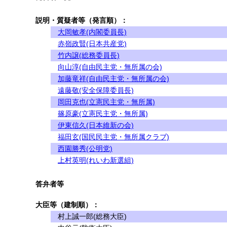
説明・質疑者等（発言順）：
大岡敏孝(内閣委員長)
赤嶺政賢(日本共産党)
竹内譲(総務委員長)
向山淳(自由民主党・無所属の会)
加藤竜祥(自由民主党・無所属の会)
遠藤敬(安全保障委員長)
岡田克也(立憲民主党・無所属)
篠原豪(立憲民主党・無所属)
伊東信久(日本維新の会)
福田玄(国民民主党・無所属クラブ)
西園勝秀(公明党)
上村英明(れいわ新選組)
答弁者等
大臣等（建制順）：
村上誠一郎(総務大臣)