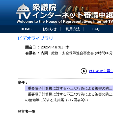
HOME
お知らせ
利用方法
FAQ
開会日
：
2025年4月3日 (木)
会議名
：
内閣・総務・安全保障連合審査会 (3時間06分
はじめから再
案件：
重要電子計算機に対する不正な行為による被害の防止に
重要電子計算機に対する不正な行為による被害の防止
の整備等に関する法律案（217国会閣5）
発言者一覧