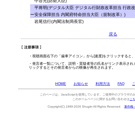
中谷元(防衛大臣)
平将明(デジタル大臣 デジタル行財政改革担当 行政改
ー安全保障担当 内閣府特命担当大臣（規制改革）)
岩尾信行(内閣法制局長官)
戻る
・視聴画面右下の「歯車アイコン」から[速度]をクリックすると
・発言者一覧について、説明・質疑者等の氏名がリンク表示され
リックするとその発言者からの映像が再生されます。
HOME
お知らせ
利用方法
FAQ
このページは、JavaScriptを使用しています。ご使用中のブラウザのJa
このホームページに関するお問い合わせは
こ
Copyright(C) 1999-2026 Shugiin All Rights Reserved.
著作権