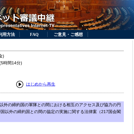
利用方法
FAQ
ご意見・ご感想
金)
5時間14分)
はじめから再生
以外の締約国の軍隊との間における相互のアクセス及び協力の円
国以外の締約国との間の協定の実施に関する法律案（217国会閣