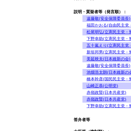
説明・質疑者等（発言順）：
遠藤敬(安全保障委員長)
福田かおる(自由民主党
松尾明弘(立憲民主党・
下野幸助(立憲民主党・
五十嵐えり(立憲民主党
新垣邦男(立憲民主党・
美延映夫(日本維新の会)
遠藤敬(安全保障委員長)
池畑浩太朗(日本維新の会
橋本幹彦(国民民主党・
山崎正恭(公明党)
赤嶺政賢(日本共産党)
赤嶺政賢(日本共産党)
下野幸助(立憲民主党・
答弁者等