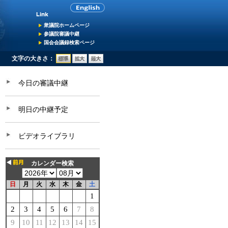
衆議院ホームページ
参議院審議中継
国会会議録検索ページ
文字の大きさ：
今日の審議中継
明日の中継予定
ビデオライブラリ
カレンダー検索
日
月
火
水
木
金
土
1
2
3
4
5
6
7
8
9
10
11
12
13
14
15