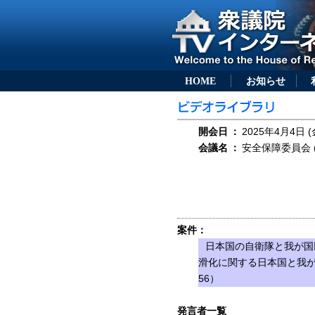
HOME
お知らせ
開会日
：
2025年4月4日 (
会議名
：
安全保障委員会 (
案件：
日本国の自衛隊と我が国
滑化に関する日本国と我が
56）
発言者一覧