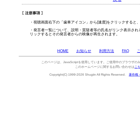
・視聴画面右下の「歯車アイコン」から[速度]をクリックすると
・発言者一覧について、説明・質疑者等の氏名がリンク表示され
リックするとその発言者からの映像が再生されます。
HOME
お知らせ
利用方法
FAQ
このページは、JavaScriptを使用しています。ご使用中のブラウザのJa
このホームページに関するお問い合わせは
こ
Copyright(C) 1999-2026 Shugiin All Rights Reserved.
著作権