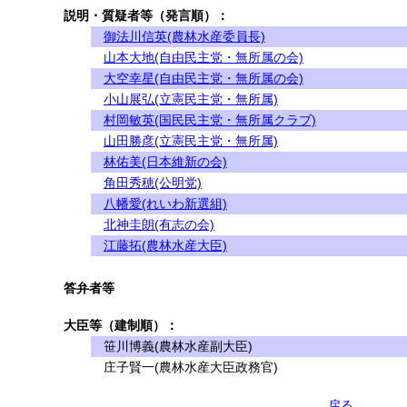
説明・質疑者等（発言順）：
御法川信英(農林水産委員長)
山本大地(自由民主党・無所属の会)
大空幸星(自由民主党・無所属の会)
小山展弘(立憲民主党・無所属)
村岡敏英(国民民主党・無所属クラブ)
山田勝彦(立憲民主党・無所属)
林佑美(日本維新の会)
角田秀穂(公明党)
八幡愛(れいわ新選組)
北神圭朗(有志の会)
江藤拓(農林水産大臣)
答弁者等
大臣等（建制順）：
笹川博義(農林水産副大臣)
庄子賢一(農林水産大臣政務官)
戻る