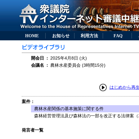
HOME
お知らせ
利用方法
FAQ
開会日
：
2025年4月8日 (火)
会議名
：
農林水産委員会 (3時間15分)
はじめから再
案件：
農林水産関係の基本施策に関する件
森林経営管理法及び森林法の一部を改正する法律案（2
発言者一覧