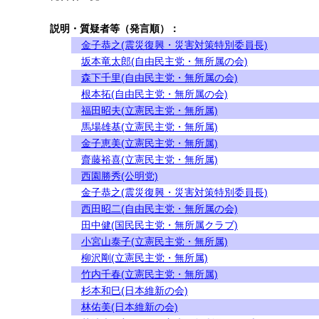
説明・質疑者等（発言順）：
金子恭之(震災復興・災害対策特別委員長)
坂本竜太郎(自由民主党・無所属の会)
森下千里(自由民主党・無所属の会)
根本拓(自由民主党・無所属の会)
福田昭夫(立憲民主党・無所属)
馬場雄基(立憲民主党・無所属)
金子恵美(立憲民主党・無所属)
齋藤裕喜(立憲民主党・無所属)
西園勝秀(公明党)
金子恭之(震災復興・災害対策特別委員長)
西田昭二(自由民主党・無所属の会)
田中健(国民民主党・無所属クラブ)
小宮山泰子(立憲民主党・無所属)
柳沢剛(立憲民主党・無所属)
竹内千春(立憲民主党・無所属)
杉本和巳(日本維新の会)
林佑美(日本維新の会)