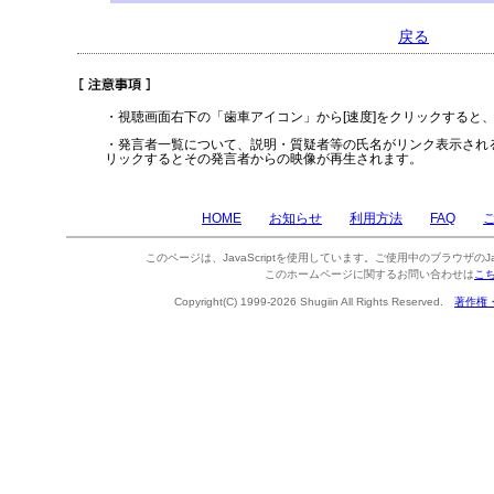
戻る
・視聴画面右下の「歯車アイコン」から[速度]をクリックすると
・発言者一覧について、説明・質疑者等の氏名がリンク表示され
リックするとその発言者からの映像が再生されます。
HOME
お知らせ
利用方法
FAQ
このページは、JavaScriptを使用しています。ご使用中のブラウザのJa
このホームページに関するお問い合わせは
こ
Copyright(C) 1999-2026 Shugiin All Rights Reserved.
著作権