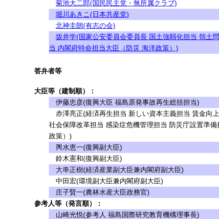
菊池大二郎(国民民主党・無所属クラブ)
堀川あきこ(日本共産党)
北神圭朗(有志の会)
坂井学(国家公安委員会委員長 国土強靱化担当 領土
当 内閣府特命担当大臣（防災 海洋政策）)
答弁者等
大臣等（建制順）：
伊藤忠彦(復興大臣 福島原発事故再生総括担当)
赤澤亮正(経済再生担当 新しい資本主義担当 賃金向上
社会保障改革担当 感染症危機管理担当 防災庁設置準備
政策）)
輿水恵一(復興副大臣)
鈴木憲和(復興副大臣)
大串正樹(経済産業副大臣兼内閣府副大臣)
中田宏(環境副大臣兼内閣府副大臣)
庄子賢一(農林水産大臣政務官)
参考人等（発言順）：
山崎光悦(参考人 福島国際研究教育機構理事長)