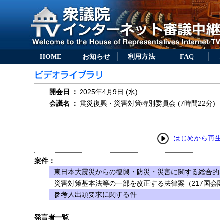
HOME
お知らせ
利用方法
FAQ
開会日
：
2025年4月9日 (水)
会議名
：
震災復興・災害対策特別委員会 (7時間22分)
はじめから再
案件：
東日本大震災からの復興・防災・災害に関する総合的
災害対策基本法等の一部を改正する法律案（217国会閣
参考人出頭要求に関する件
発言者一覧